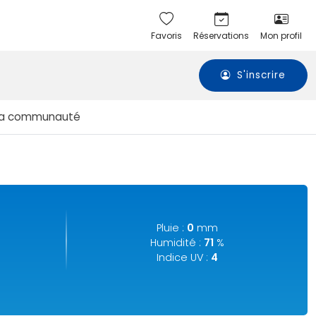
Favoris
Réservations
Mon profil
S'inscrire
La communauté
Pluie :
0
mm
Humidité :
71
%
Indice UV :
4