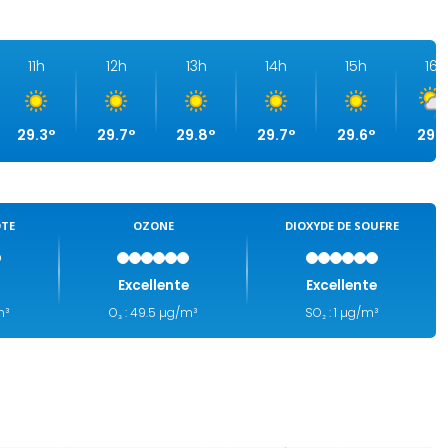
11h
12h
13h
14h
15h
16h
29.3°
29.7°
29.8°
29.7°
29.6°
29.2
OTE
OZONE
DIOXYDE DE SOUFRE
e
Excellente
Excellente
m³
O₃ : 49.5 µg/m³
SO₂ : 1 µg/m³