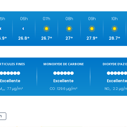
5h
06h
07h
08h
09h
10h
6.9°
26.8°
26.7°
27°
27.9°
28.7°
RTICULES FINES
MONOXYDE DE CARBONE
DIOXYDE D’AZ
Excellente
Excellente
Excellent
M₂,₅ : 7.7 µg/m³
CO : 129.6 µg/m³
NO₂ : 2.2 µg/
28.7°C
n