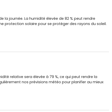
28.7°C
de la journée. La humidité élevée de 82 % peut rendre
ne protection solaire pour se protéger des rayons du soleil.
28.2°C
ité relative sera élevée à 79 %, ce qui peut rendre la
égulièrement nos prévisions météo pour planifier au mieux