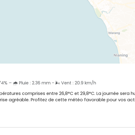
 74% – 🌧️ Pluie : 2.36 mm - 🌬️ Vent : 20.9 km/h
mpératures comprises entre 26,8°C et 29,8°C. La journée sera h
ise agréable. Profitez de cette météo favorable pour vos activi