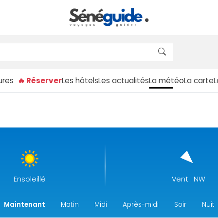
ures
🔥 Réserver
Les hôtels
Les actualités
La météo
La carte
Ensoleillé
Vent : NW
Maintenant
Matin
Midi
Après-midi
Soir
Nuit