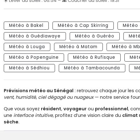
☀️ Lever du soleil : 06:54 – 🌇 Coucher du soleil : 19:31
Météo à Bakel
Météo à Cap Skirring
Météo 
Météo à Guédiawaye
Météo à Guéréo
Mété
Météo à Louga
Météo à Matam
Météo à Mb
Météo à Popenguine
Météo à Rufisque
Mété
Météo à Sédhiou
Météo à Tambacounda
Mé
Prévisions météo au Sénégal
: retrouvez chaque jour les 
vent
,
humidité
,
ciel dégagé ou nuageux
— notre service four
Que vous soyez
résident
,
voyageur
ou
professionnel
, con
une
interface intuitive
, profitez d’une vision claire du
climat 
sèche
.