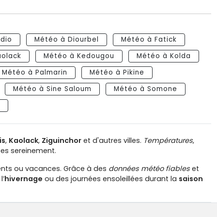
dio
Météo à Diourbel
Météo à Fatick
aolack
Météo à Kedougou
Météo à Kolda
Météo à Palmarin
Météo à Pikine
Météo à Sine Saloum
Météo à Somone
is
,
Kaolack
,
Ziguinchor
et d'autres villes.
Températures
,
ées sereinement.
ments ou vacances. Grâce à des
données météo fiables
et
l’
hivernage
ou des journées ensoleillées durant la
saison