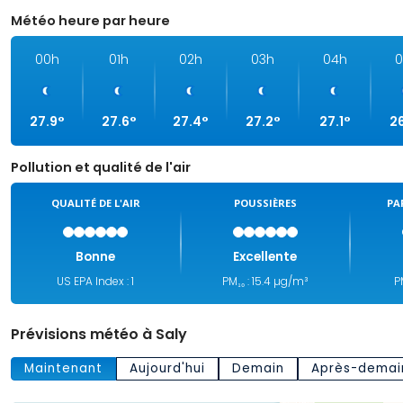
Météo heure par heure
00h
01h
02h
03h
04h
0
27.9°
27.6°
27.4°
27.2°
27.1°
2
Pollution et qualité de l'air
QUALITÉ DE L'AIR
POUSSIÈRES
PA
Bonne
Excellente
US EPA Index : 1
PM₁₀ : 15.4 µg/m³
P
Prévisions météo à Saly
Maintenant
Aujourd'hui
Demain
Après-demai