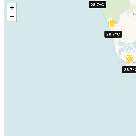
28.7°C
+
−
28.7°C
28.7°