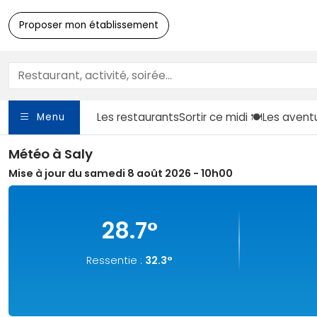
Proposer mon établissement
Les restaurants
Sortir
ce midi 🍽️
Les avent
Menu
Météo à Saly
Mise à jour du samedi 8 août 2026 - 10h00
28.7°
Ressentie :
32.3°
28.1°C