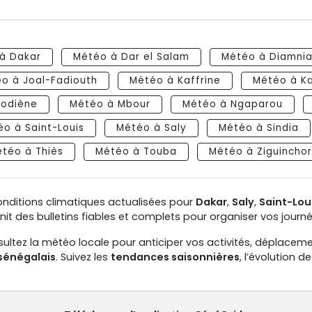
à Dakar
Météo à Dar el Salam
Météo à Diamnia
o à Joal-Fadiouth
Météo à Kaffrine
Météo à K
odiène
Météo à Mbour
Météo à Ngaparou
o à Saint-Louis
Météo à Saly
Météo à Sindia
téo à Thiès
Météo à Touba
Météo à Ziguinchor
conditions climatiques actualisées pour
Dakar
,
Saly
,
Saint-Lou
nit des bulletins fiables et complets pour organiser vos journ
sultez la météo locale pour anticiper vos activités, déplace
sénégalais
. Suivez les
tendances saisonnières
, l’évolution de 