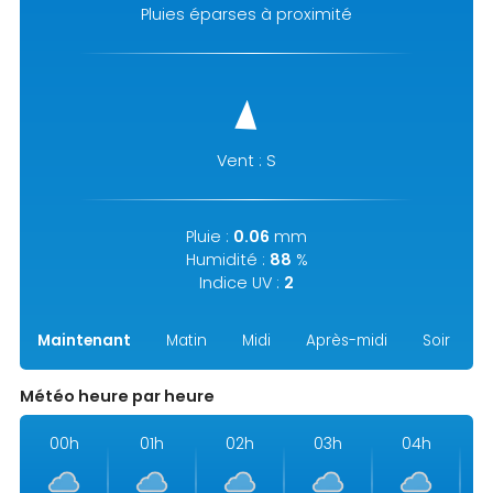
Pluies éparses à proximité
Vent : S
Pluie :
0.06
mm
Humidité :
88
%
Indice UV :
2
Maintenant
Matin
Midi
Après-midi
Soir
N
Météo heure par heure
00h
01h
02h
03h
04h