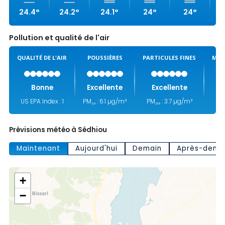
24.4°
24.2°
24.1°
24°
24°
2
Pollution et qualité de l'air
QUALITÉ DE L'AIR
POUSSIÈRES
PARTICULES FINES
MON
Bonne
Excellente
Excellente
US EPA Index : 1
PM₁₀ : 6.1 µg/m³
PM₂,₅ : 3.7 µg/m³
Prévisions météo à Sédhiou
Maintenant
Aujourd'hui
Demain
Après-dema
+
−