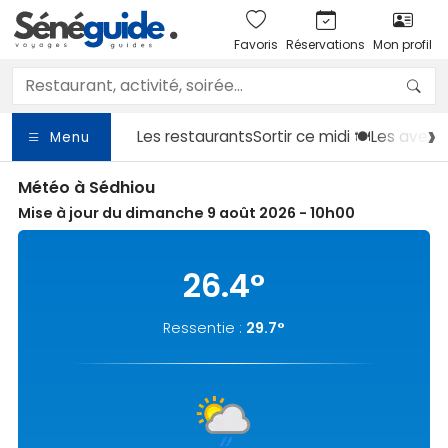
Favoris
Réservations
Mon profil
Les restaurants
Sortir
ce midi 🍽️
Les avent
Menu
Météo à Sédhiou
Mise à jour du dimanche 9 août 2026 - 10h00
26.4°
Ressentie :
29.7°