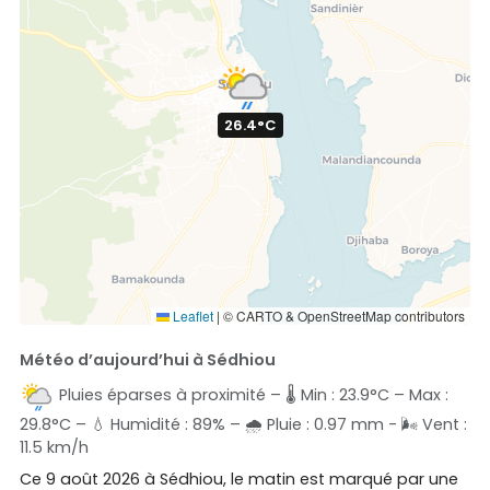
26.4°C
Leaflet
|
© CARTO & OpenStreetMap contributors
Météo d’aujourd’hui à Sédhiou
Pluies éparses à proximité – 🌡️ Min : 23.9°C – Max :
29.8°C – 💧 Humidité : 89% – 🌧️ Pluie : 0.97 mm - 🌬️ Vent :
11.5 km/h
Ce 9 août 2026 à Sédhiou, le matin est marqué par une