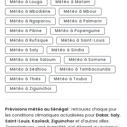
Météo à Louga
Météo à Matam
Météo à Mbodiène
Météo à Mbour
Météo à Ngaparou
Météo à Palmarin
Météo à Pikine
Météo à Popenguine
Météo à Rufisque
Météo à Saint-Louis
Météo à Saly
Météo à Sindia
Météo à Sine Saloum
Météo à Somone
Météo à Sédhiou
Météo à Tambacounda
Météo à Thiès
Météo à Touba
Météo à Ziguinchor
Prévisions météo au Sénégal
: retrouvez chaque jour
les conditions climatiques actualisées pour
Dakar
,
Saly
,
Saint-Louis
,
Kaolack
,
Ziguinchor
et d'autres villes.
Températures
,
vent
,
humidité
,
ciel dégagé ou nuageux