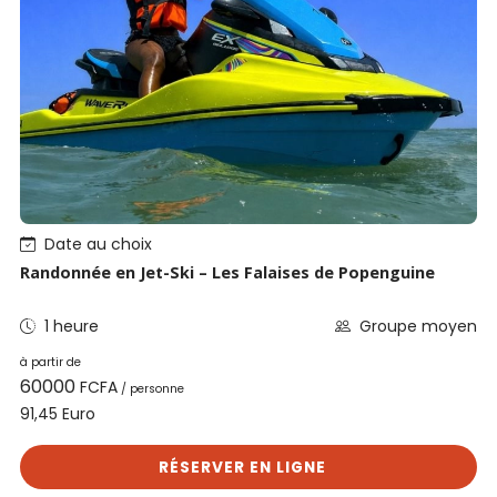
Date au choix
Randonnée en Jet-Ski – Les Falaises de Popenguine
1 heure
Groupe moyen
à partir de
60000
FCFA
/ personne
Euro
91,45
RÉSERVER EN LIGNE