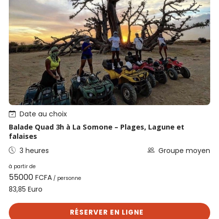
Date au choix
Balade Quad 3h à La Somone – Plages, Lagune et
falaises
3 heures
Groupe moyen
à partir de
55000
FCFA
/ personne
Euro
83,85
RÉSERVER EN LIGNE