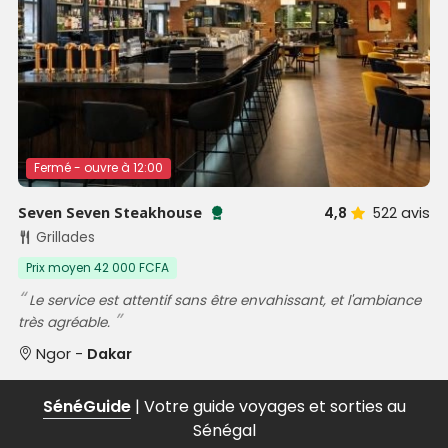
Fermé - ouvre à 12:00
Seven Seven Steakhouse
4,8
522
avis
Testé et approuvé par SénéGuide
Grillades
Prix moyen 42 000 FCFA
Le service est attentif sans être envahissant, et l'ambiance
très agréable.
Ngor -
Dakar
SénéGuide
| Votre guide voyages et sorties au
Sénégal