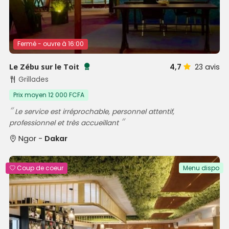
Fermé - ouvre à 16:00
Le Zébu sur le Toit
4,7
23
avis
Testé et approuvé par SénéGuide
Grillades
Prix moyen 12 000 FCFA
Le service est irréprochable, personnel attentif,
professionnel et très accueillant
Ngor -
Dakar
Coup de coeur
Menu dispo