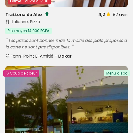
Fermé - ouvre à 12:00
Trattoria da Alex
4,2
82
avis
Testé et approuvé par SénéGuide
Italienne, Pizza
Prix moyen 14 000 FCFA
Les pizzas sont bonnes mais la moitié des plats proposés à
la carte ne sont pas disponibles.
Fann-Point E-Amitié -
Dakar
Coup de coeur
Menu dispo