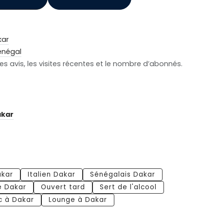
kar
énégal
s avis, les visites récentes et le nombre d’abonnés.
kar
akar
Italien Dakar
Sénégalais Dakar
e Dakar
Ouvert tard
Sert de l'alcool
c à Dakar
Lounge à Dakar