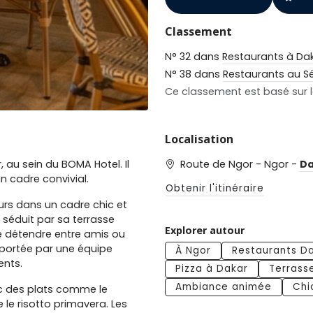
Classement
N° 32 dans
Restaurants à Da
N° 38 dans
Restaurants au S
Ce classement est basé sur le
Localisation
 au sein du BOMA Hotel. Il
Route de Ngor - Ngor -
Da
 cadre convivial.
Obtenir l'itinéraire
eurs dans un cadre chic et
séduit par sa terrasse
Explorer autour
e détendre entre amis ou
, portée par une équipe
À Ngor
Restaurants D
ents.
Pizza à Dakar
Terrass
Ambiance animée
Chi
ec des plats comme le
 le risotto primavera. Les