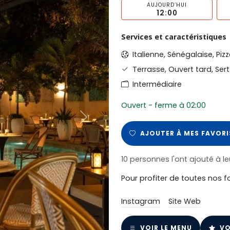
AUJOURD’HUI
12:00
Services et caractéristiques
Italienne, Sénégalaise, Pi
Terrasse, Ouvert tard, Ser
Intermédiaire
Ouvert - ferme à 02:00
Next
AJOUTER À MES FAVORI
10 personnes l'ont ajouté à le
Pour profiter de toutes nos f
Instagram
Site Web
VOIR LE MENU
VO