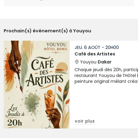
Badara .Leur accueil formidable, leur bienveillance et
leur professionnalisme ont grandement contribué à
rendre mon expérience inoubliable. C'est un réel
plaisir d'être face à des personnes aussi
attentionnées et souriantes. Un conseil à la direction :
Prochain(s) événement(s) à Youyou
gardez-les précieusement, car des éléments aussi
exceptionnels et dévoués, ça ne se court pas les rues
JEU. 6 AOÛT - 20H00
! Un immense merci à tous les trois.
Café des Artistes
Youyou
Dakar
Chaque jeudi dès 20h, partici
restaurant Youyou de l’Hôtel 
peinture original mêlant créati
gastronomie et musique.
voir plus