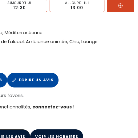
AUJOURD’HUI
AUJOURD’HUI
12:30
13:00
zza, Méditerranéenne
t de l'alcool, Ambiance animée, Chic, Lounge
S
ÉCRIRE UN AVIS
urs favoris.
onctionnalités,
connectez-vous
!
IR LES AVIS
VOIR LES HORAIRES