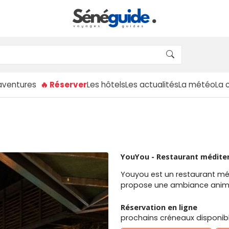
aventures
🔥 Réserver
Les hôtels
Les actualités
La météo
La 
YouYou - Restaurant méditer
Youyou est un restaurant médi
propose une ambiance animée
Réservation en ligne
prochains créneaux disponibl