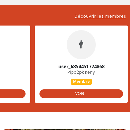
Découvrir les membres
user_6854451724868
Pipo2pk Keny
Membre
VOIR