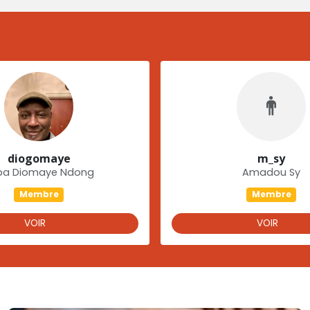
diogomaye
m_sy
pa Diomaye Ndong
Amadou Sy
Membre
Membre
VOIR
VOIR