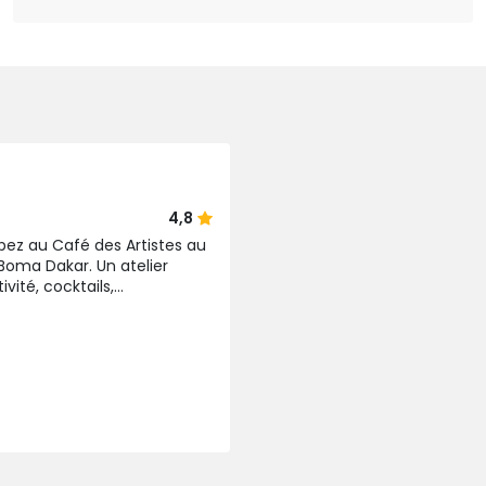
4,8
pez au Café des Artistes au
Boma Dakar. Un atelier
vité, cocktails,