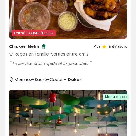
Fermé - ouvre à 12:00
Chicken Nekh
4,7
897
avis
Testé et approuvé par SénéGuide
Repas en famille, Sorties entre amis
Le service était rapide et impeccable.
Mermoz-Sacré-Coeur -
Dakar
Menu dispo