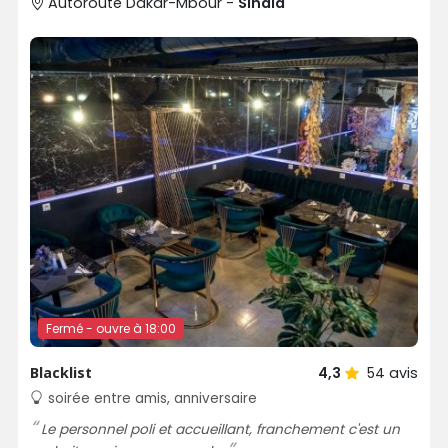
Autoroute Dakar-Mbour -
Sindia
Fermé - ouvre à 18:00
Blacklist
4,3
54
avis
soirée entre amis, anniversaire
Le personnel poli et accueillant, franchement c'est un