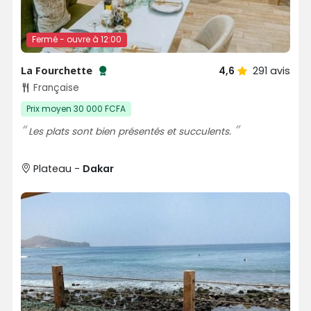
Fermé - ouvre à 12:00
La Fourchette
4,6
291
avis
Testé et approuvé par SénéGuide
Française
Prix moyen 30 000 FCFA
Les plats sont bien présentés et succulents.
Plateau -
Dakar