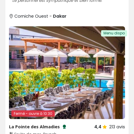
Le personnel est sympathique et bien formé.
Corniche Ouest -
Dakar
Menu dispo
Fermé - ouvre à 10:30
La Pointe des Almadies
4,4
213
avis
Testé et approuvé par SénéGuide