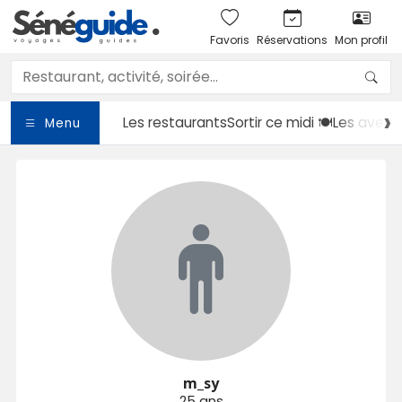
Favoris
Réservations
Mon profil
Les restaurants
Sortir
ce midi 🍽️
Les avent
Menu
m_sy
25 ans