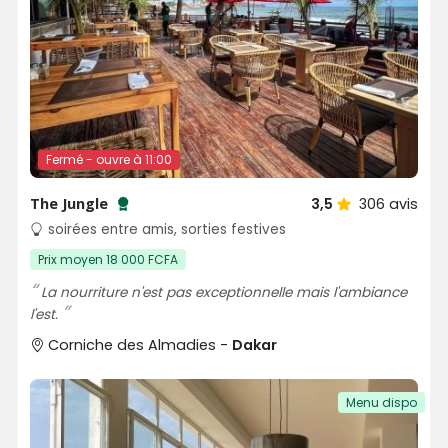
Fermé - ouvre à 11:00
The Jungle
3,5
306
avis
Testé et approuvé par SénéGuide
soirées entre amis, sorties festives
Prix moyen 18 000 FCFA
La nourriture n'est pas exceptionnelle mais l'ambiance
l'est.
Corniche des Almadies -
Dakar
Menu dispo