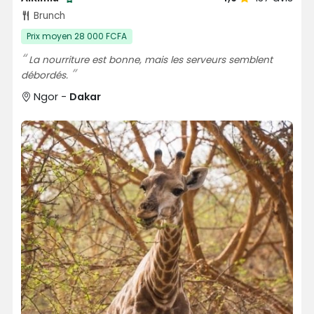
Testé et approuvé par SénéGuide
Brunch
Prix moyen 28 000 FCFA
La nourriture est bonne, mais les serveurs semblent
débordés.
Ngor -
Dakar