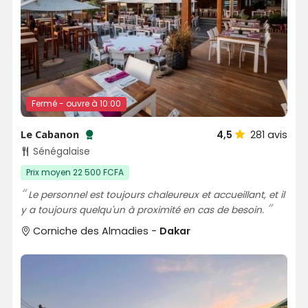
Fermé - ouvre à 10:00
Le Cabanon
4,5
281
avis
Testé et approuvé par SénéGuide
Sénégalaise
Prix moyen 22 500 FCFA
Le personnel est toujours chaleureux et accueillant, et il
y a toujours quelqu'un à proximité en cas de besoin.
Corniche des Almadies -
Dakar