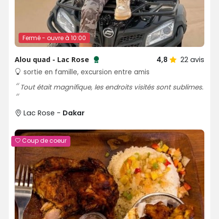
Fermé - ouvre à 10:00
Alou quad - Lac Rose
4,8
22
avis
Testé et approuvé par SénéGuide
sortie en famille, excursion entre amis
Tout était magnifique, les endroits visités sont sublimes.
Lac Rose -
Dakar
Coup de coeur