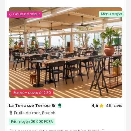
Coup de coeur
Menu dispo
Fermé - ouvre à 12:30
La Terrasse Terrou-Bi
4,5
461
avis
Testé et approuvé par SénéGuide
Fruits de mer, Brunch
Prix moyen 26 000 FCFA