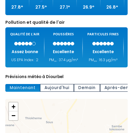
27.8°
27.5°
27.1°
26.9°
26.8°
2
Pollution et qualité de l'air
QUALITÉ DE L'AIR
POUSSIÈRES
PARTICULES FINES
MO
Assez bonne
Excellente
Excellente
US EPA Index : 2
PM₁₀ : 37.4 µg/m³
PM₂,₅ : 16.3 µg/m³
Prévisions météo à Diourbel
Maintenant
Aujourd'hui
Demain
Après-dema
+
−