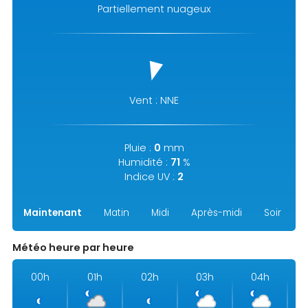
Partiellement nuageux
Vent : NNE
Pluie :
0
mm
Humidité :
71
%
Indice UV :
2
Maintenant
Matin
Midi
Après-midi
Soir
N
Météo heure par heure
00h
01h
02h
03h
04h