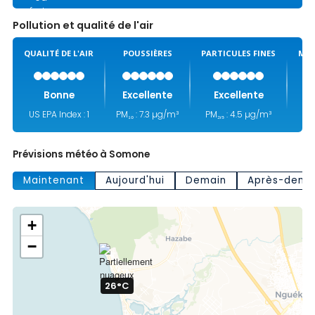
Pollution et qualité de l'air
QUALITÉ DE L'AIR
POUSSIÈRES
PARTICULES FINES
MON
Bonne
Excellente
Excellente
US EPA Index : 1
PM₁₀ : 7.3 µg/m³
PM₂,₅ : 4.5 µg/m³
Prévisions météo à Somone
Maintenant
Aujourd'hui
Demain
Après-dema
+
−
26°C