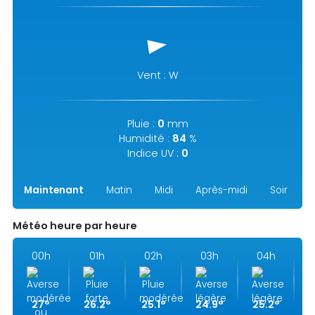
Vent : W
Pluie :
0
mm
Humidité :
84
%
Indice UV :
0
Maintenant
Matin
Midi
Après-midi
Soir
N
Météo heure par heure
00h
01h
02h
03h
04h
27°
26.2°
25.1°
24.9°
25.2°
2