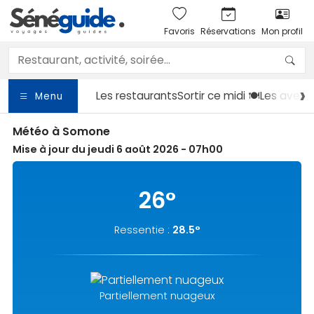
Favoris
Réservations
Mon profil
Les restaurants
Sortir
ce midi 🍽️
Les avent
Menu
Météo à Somone
Mise à jour du jeudi 6 août 2026 - 07h00
26°
Ressentie :
28.5°
Partiellement nuageux