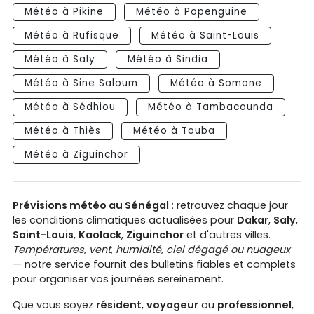
Météo à Pikine
Météo à Popenguine
Météo à Rufisque
Météo à Saint-Louis
Météo à Saly
Météo à Sindia
Météo à Sine Saloum
Météo à Somone
Météo à Sédhiou
Météo à Tambacounda
Météo à Thiès
Météo à Touba
Météo à Ziguinchor
Prévisions météo au Sénégal
: retrouvez chaque jour
les conditions climatiques actualisées pour
Dakar
,
Saly
,
Saint-Louis
,
Kaolack
,
Ziguinchor
et d'autres villes.
Températures
,
vent
,
humidité
,
ciel dégagé ou nuageux
— notre service fournit des bulletins fiables et complets
pour organiser vos journées sereinement.
Que vous soyez
résident
,
voyageur
ou
professionnel
,