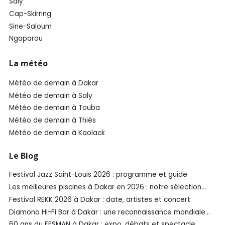
Saly
Cap-Skirring
Sine-Saloum
Ngaparou
La météo
Météo de demain à Dakar
Météo de demain à Saly
Météo de demain à Touba
Météo de demain à Thiès
Météo de demain à Kaolack
Le Blog
Festival Jazz Saint-Louis 2026 : programme et guide
Les meilleures piscines à Dakar en 2026 : notre sélection
SénéGuide
Festival REKK 2026 à Dakar : date, artistes et concert
Diamono Hi-Fi Bar à Dakar : une reconnaissance mondiale
aux Spirited Awards®️ 2026
60 ans du FESMAN à Dakar : expo, débats et spectacle