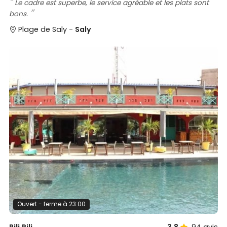
Le cadre est superbe, le service agréable et les plats sont
bons.
Plage de Saly -
Saly
Ouvert - ferme à 23:00
Pili Pili
3,8
94
avis