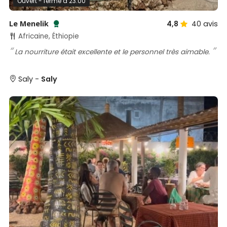
Ouvert - ferme à 23:00
Le Menelik
4,8
40
avis
Testé et approuvé par SénéGuide
Africaine, Éthiopie
La nourriture était excellente et le personnel très aimable.
Saly -
Saly