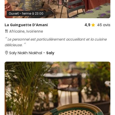
Ouvert - ferme à 23:00
La Guinguette D'Amani
4,9
46
avis
Africaine, Ivoirienne
Le personnel est particulièrement accueillant et la cuisine
délicieuse.
Saly Niakh Niakhal -
Saly