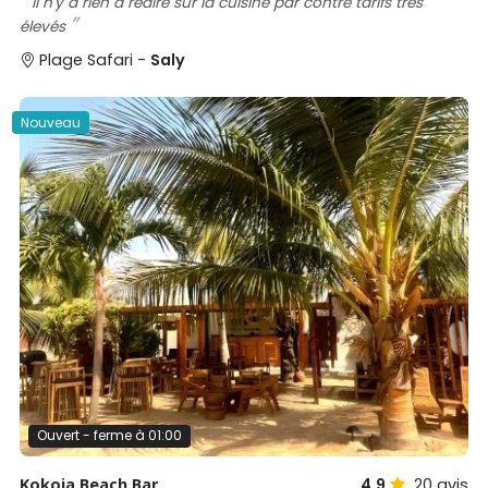
Il n'y a rien à redire sur la cuisine par contre tarifs très
élevés
Plage Safari -
Saly
Nouveau
Ouvert - ferme à 01:00
Kokoja Beach Bar
4,9
20
avis