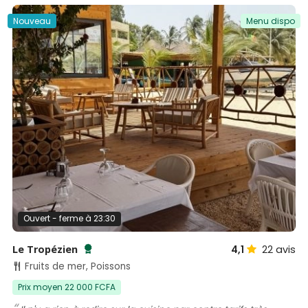
Nouveau
Menu dispo
Ouvert - ferme à 23:30
Le Tropézien
4,1
22
avis
Testé et approuvé par SénéGuide
Fruits de mer, Poissons
Prix moyen 22 000 FCFA