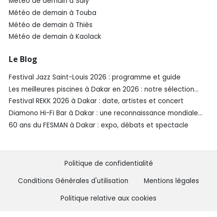
Météo de demain à Saly
Météo de demain à Touba
Météo de demain à Thiès
Météo de demain à Kaolack
Le Blog
Festival Jazz Saint-Louis 2026 : programme et guide
Les meilleures piscines à Dakar en 2026 : notre sélection
SénéGuide
Festival REKK 2026 à Dakar : date, artistes et concert
Diamono Hi-Fi Bar à Dakar : une reconnaissance mondiale
aux Spirited Awards®️ 2026
60 ans du FESMAN à Dakar : expo, débats et spectacle
Politique de confidentialité
Conditions Générales d'utilisation
Mentions légales
Politique relative aux cookies