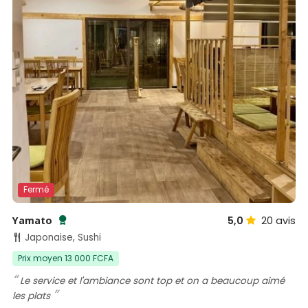
Fermé
Yamato
5,0
20
avis
Testé et approuvé par SénéGuide
Japonaise, Sushi
Prix moyen 13 000 FCFA
Le service et l'ambiance sont top et on a beaucoup aimé
les plats