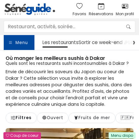
Favoris
Réservations
Mon profil
Les restaurants
Sortir
ce week-end 🎉
Les 
Menu
Où manger les meilleurs sushis à Dakar
Quels sont les restaurants sushi incontournables à Dakar ?
Envie de découvrir les saveurs du Japon au coeur de
Dakar ? Cette sélection vous invite à explorer les
meilleures adresses pour déguster des sushis, dans des
cadres variés et accueillants. Profitez d'avis, de photos
et de conseils pour choisir l'endroit parfait et vivre une
expérience culinaire unique dans la capitale.
Filtres
🟢
Ouvert
🦞
Fruits de mer
🇫🇷
Fra
Coup de coeur
Menu dispo