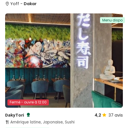
Yoff -
Dakar
Menu dispo
Fermé - ouvre à 12:00
DakyTori
4,2
37
avis
Testé et approuvé par SénéGuide
Amérique latine, Japonaise, Sushi