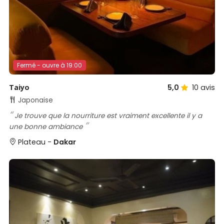
Fermé - ouvre à 19:00
Taiyo
5,0
10
avis
Japonaise
Je trouve que la nourriture est vraiment excellente il y a
une bonne ambiance
Plateau -
Dakar