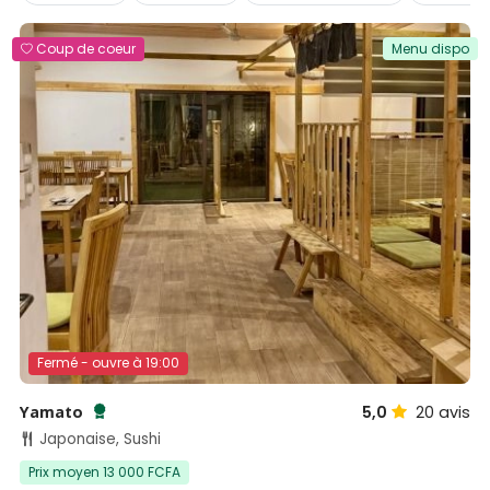
Coup de coeur
Menu dispo
Fermé - ouvre à 19:00
Yamato
5,0
20
avis
Testé et approuvé par SénéGuide
Japonaise, Sushi
Prix moyen 13 000 FCFA