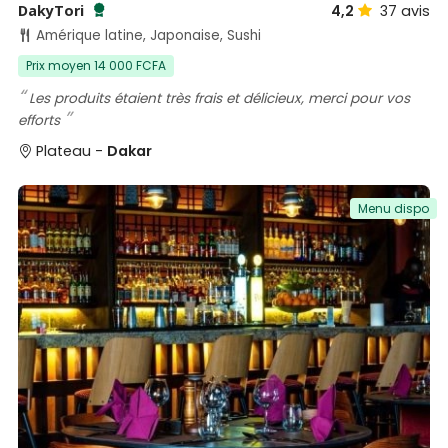
DakyTori
4,2
37
avis
Testé et approuvé par SénéGuide
Amérique latine, Japonaise, Sushi
Prix moyen 14 000 FCFA
Les produits étaient très frais et délicieux, merci pour vos
efforts
Plateau -
Dakar
Menu dispo