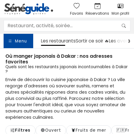
Favoris
Réservations
Mon profil
Les restaurants
Sortir
ce soir 🔥
Les aventu
Menu
Où manger japonais à Dakar : nos adresses
favorites
Quels sont les restaurants japonais incontournables à Dakar
?
Envie de découvrir la cuisine japonaise à Dakar ? La ville
regorge d'adresses où savourer sushis, ramens et
autres spécialités nippones dans des cadres variés, du
plus convivial au plus raffiné. Parcourez notre sélection
pour trouver l'endroit idéal, que vous soyez amateur de
saveurs authentiques ou curieux de nouvelles
expériences culinaires.
Filtres
🟢
Ouvert
🦞
Fruits de mer
🇫🇷
Fra