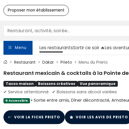
Proposer mon établissement
Les restaurants
Sortir
ce soir 🔥
Les aventu
Menu
Restaurant
Dakar
Prieto
Menu du Prieto
Restaurant mexicain & cocktails à la Pointe d
Tacos maison
Boissons créatives
Vue panoramique
✔ Service attentionné
✔ Boissons sans alcool variées
• Sortie entre amis, Dîner décontracté, Amateu
€ Accessible
VOIR LA FICHE PRIETO
VOIR LES AVIS DE PRIETO