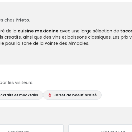
és chez
Prieto
.
iré de la
cuisine mexicaine
avec une large sélection de
taco
ls
créatifs, ainsi que des vins et boissons classiques. Les prix 
e pour la zone de la Pointe des Almadies.
r les visiteurs.
cktails et mocktails
Jarret de boeuf braisé