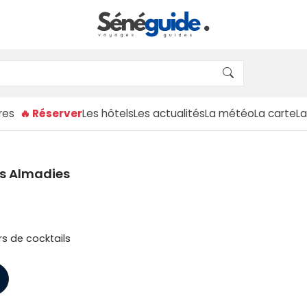
res
🔥 Réserver
Les hôtels
Les actualités
La météo
La carte
L
es Almadies
rs de cocktails