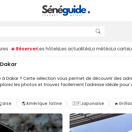
ures
🔥 Réserver
Les hôtels
Les actualités
La météo
La carte
à Dakar
à Dakar ? Cette sélection vous permet de découvrir des adre
xplorez les photos et trouvez facilement l'adresse idéale po
çaise
🌎
Amérique latine
🇯🇵
Japonaise
🔥
Grill