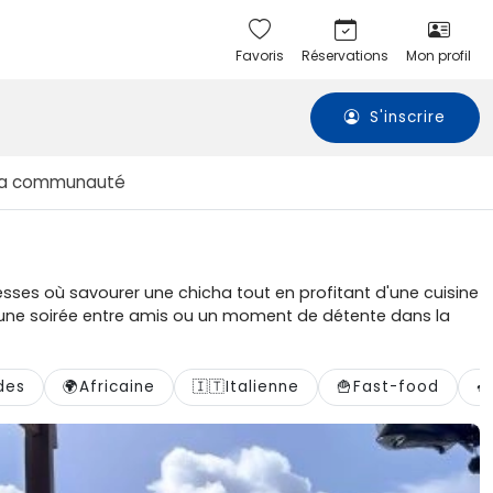
Favoris
Réservations
Mon profil
S'inscrire
La communauté
sses où savourer une chicha tout en profitant d'une cuisine
ur une soirée entre amis ou un moment de détente dans la
ades
🌍
Africaine
🇮🇹
Italienne
🍟
Fast-food
🍣