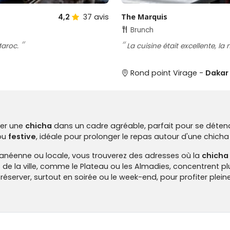
4,2
37
avis
The Marquis
Brunch
Maroc.
La cuisine était excellente, l
Rond point Virage -
Dakar
rer une
chicha
dans un cadre agréable, parfait pour se détend
ou
festive
, idéale pour prolonger le repas autour d'une chich
ranéenne ou locale, vous trouverez des adresses où la
chicha
e la ville, comme le Plateau ou les Almadies, concentrent plu
 à réserver, surtout en soirée ou le week-end, pour profiter plei