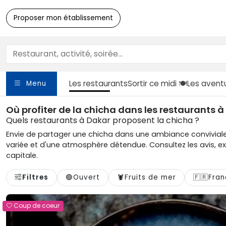
Proposer mon établissement
Les restaurants
Sortir
ce midi 🍽️
Les avent
Menu
Où profiter de la chicha dans les restaurants 
Quels restaurants à Dakar proposent la chicha ?
Envie de partager une chicha dans une ambiance conviviale 
variée et d'une atmosphère détendue. Consultez les avis, e
capitale.
Filtres
🟢
Ouvert
🦞
Fruits de mer
🇫🇷
Fran
Coup de coeur