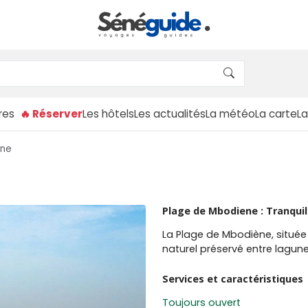
res
🔥 Réserver
Les hôtels
Les actualités
La météo
La carte
L
ène
Plage de Mbodiene : Tranquill
La Plage de Mbodiène, située
naturel préservé entre lagun
Services et caractéristiques
Toujours ouvert