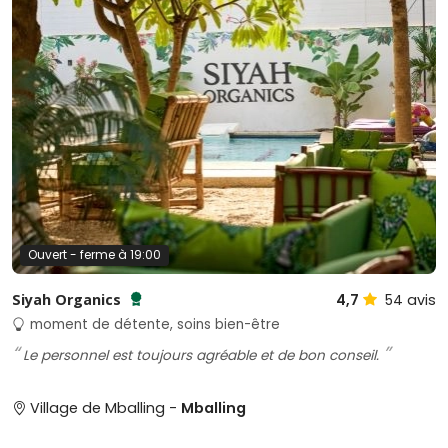
Ouvert - ferme à 19:00
Siyah Organics
4,7
54
avis
Testé et approuvé par SénéGuide
moment de détente, soins bien-être
Le personnel est toujours agréable et de bon conseil.
Village de Mballing -
Mballing