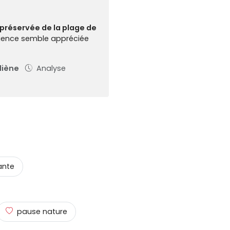
e préservée de la plage de
rience semble appréciée
diène
Analyse
ante
pause nature