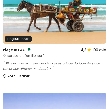
Toujours ouvert
Plage BCEAO
4,2
190
avis
Testé et approuvé par SénéGuide
sorties en famille, surf
Plusieurs restaurants et des cases à louer la journée pour
poser ses affaires en sécurité.
Yoff -
Dakar