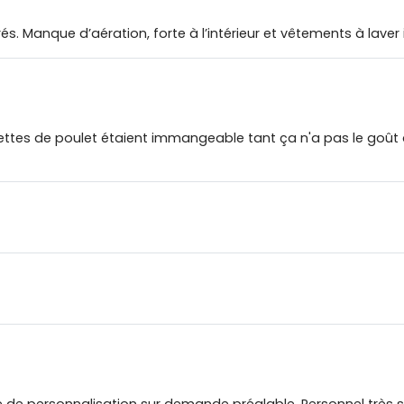
ucrés. Manque d’aération, forte à l’intérieur et vêtements à la
ettes de poulet étaient immangeable tant ça n'a pas le goût du
lité de personnalisation sur demande préalable. Personnel trè