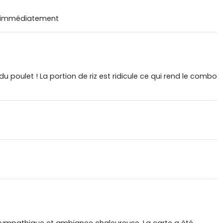
ver immédiatement
 poulet ! La portion de riz est ridicule ce qui rend le combo
s sympathique et ambiance chaleureuse. La carte a été