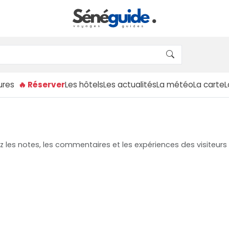
ures
🔥 Réserver
Les hôtels
Les actualités
La météo
La carte
z les notes, les commentaires et les expériences des visiteurs