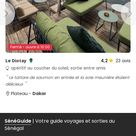
Fermé - ouvre à 10:00
Le Diotay
4,2
23
avis
Testé et approuvé par SénéGuide
apéritif au coucher du soleil, sortie entre amis
Le tartare de saumon en entrée et la sole meunière étaient
délicieux
Plateau -
Dakar
SénéGuide
| Votre guide voyages et sorties au
Sénégal