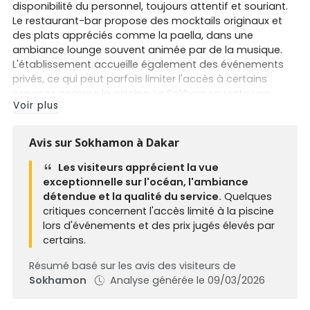
disponibilité du personnel, toujours attentif et souriant.
Le restaurant-bar propose des mocktails originaux et
des plats appréciés comme la paella, dans une
ambiance lounge souvent animée par de la musique.
L'établissement accueille également des événements
privés, ce qui peut parfois limiter l'accès à certains
espaces comme la piscine. Le Sokhamon reste une
Voir plus
adresse prisée pour admirer le sunset à Dakar et
partager un moment agréable face à la mer.
Avis sur Sokhamon à Dakar
Les visiteurs apprécient la vue
exceptionnelle sur l'océan, l'ambiance
détendue et la qualité du service.
Quelques
critiques concernent l'accès limité à la piscine
lors d'événements et des prix jugés élevés par
certains.
Résumé basé sur les avis des visiteurs de
Sokhamon
Analyse générée le 09/03/2026