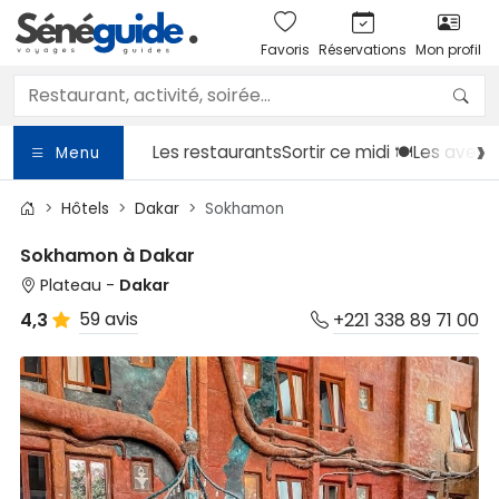
Favoris
Réservations
Mon profil
Les restaurants
Sortir
ce midi 🍽️
Les avent
Menu
Hôtels
Dakar
Sokhamon
Sokhamon à Dakar
Plateau -
Dakar
59 avis
4,3
+221 338 89 71 00