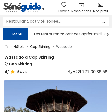
Favoris
Réservations
Mon profil
Les restaurants
Sortir
cet après-midi ☀️
Le
Menu
Hôtels
Cap Skirring
Wassado
Wassado à Cap Skirring
Cap Skirring
9 avis
4,1
+221 777 00 36 58