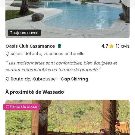
traditions partagés au cœur de la forêt et des
spectacles débordants d'énergie, de couleurs et
d'histoire. Bien plus qu'un simple séjour ! Un véritable
voyage culturel immersif qui restera gravé dans nos
mémoires.
Toujours ouvert
Oasis Club Casamance
4,7
13
avis
Testé et approuvé par SénéGuide
séjour détente, vacances en famille
Les maisonnettes sont confortables, bien équipées et
surtout irréprochables en termes de propreté
Route de, Kabrousse -
Cap Skirring
À proximité de Wassado
Coup de coeur