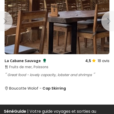
La Cabane Sauvage
4,5
18
avis
Testé et approuvé par SénéGuide
Fruits de mer, Poissons
Great food - lovely capacity, lobster and shrimps
Boucotte Wolof -
Cap Skirring
SénéGuide
| Votre guide voyages et sorties au