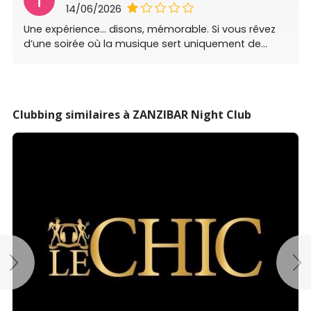
14/06/2026
Une expérience… disons, mémorable. Si vous rêvez
d’une soirée où la musique sert uniquement de
fond sonore pour tenter de “pécho”, vous allez être
comblés. La playlist est… audacieuse : une
avalanche de remix de musiques de lover, avec
juste assez de versions originales pour entretenir le
Clubbing similaires à ZANZIBAR Night Club
doute. On hésite constamment entre boîte de nuit
et playlist YouTube “slow vibes 2012”. Le volume est
généreux, ce qui transforme chaque conversation
en défi vocal, mais participe sans doute à cette
fameuse “immersion”. Quant au public, disons que
le respect et la subtilité ne faisaient clairement pas
partie du dress code. Et il faut aussi préciser que la
population est majoritairement composée de
personnes de plus de 50 ans, souvent
accompagnées de gros chiens bien insistants. Le
service, lui, invite à la contemplation : les temps
d’attente permettent de vraiment s’imprégner du
lieu… et de la patience. Bref, une soirée qui donne
surtout envie… de rentrer chez soi.