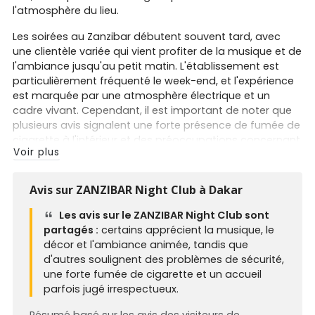
l'atmosphère du lieu.
Les soirées au Zanzibar débutent souvent tard, avec
une clientèle variée qui vient profiter de la musique et de
l'ambiance jusqu'au petit matin. L'établissement est
particulièrement fréquenté le week-end, et l'expérience
est marquée par une atmosphère électrique et un
cadre vivant. Cependant, il est important de noter que
plusieurs avis signalent une forte présence de fumée de
cigarette à l'intérieur et des préoccupations concernant
Voir plus
la sécurité, notamment pour les femmes.
Avis sur ZANZIBAR Night Club à Dakar
Les avis sur le ZANZIBAR Night Club sont
partagés :
certains apprécient la musique, le
décor et l'ambiance animée, tandis que
d'autres soulignent des problèmes de sécurité,
une forte fumée de cigarette et un accueil
parfois jugé irrespectueux.
Résumé basé sur les avis des visiteurs de