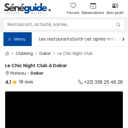
Favoris
Réservations
Mon profil
Les restaurants
Sortir
cet après-midi ☀️
Le
Menu
Clubbing
Dakar
Le Chic Night Club
Le Chic Night Club à Dakar
Plateau -
Dakar
18 avis
4,1
+221 338 25 48 28