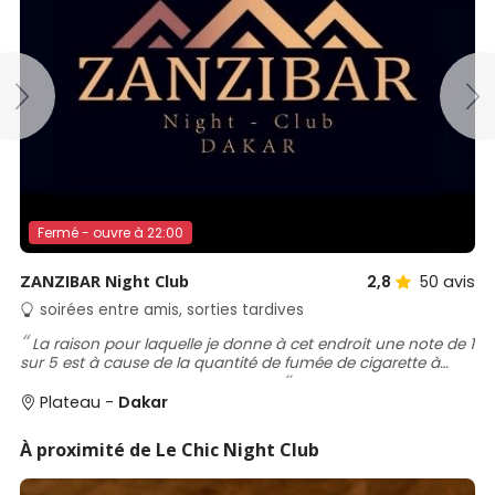
Fermé - ouvre à 22:00
ZANZIBAR Night Club
2,8
50
avis
soirées entre amis, sorties tardives
La raison pour laquelle je donne à cet endroit une note de 1
sur 5 est à cause de la quantité de fumée de cigarette à
l'intérieur en tant que non-fumeur.
Plateau -
Dakar
À proximité de Le Chic Night Club