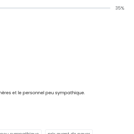
35%
hères et le personnel peu sympathique.
 peu sympathique
prix avant de payer