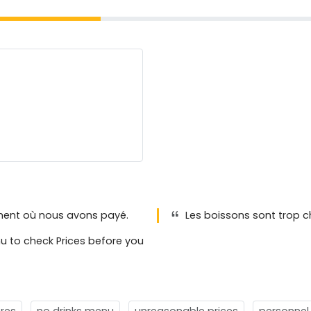
oment où nous avons payé.
Les boissons sont trop c
u to check Prices before you
res
no drinks menu
unreasonable prices
personnel