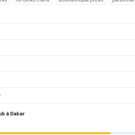
?
ub à Dakar