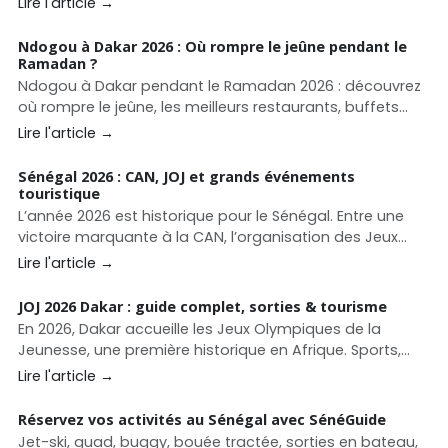
Lire l'article →
nombreuses villes françaises.
Ndogou à Dakar 2026 : Où rompre le jeûne pendant le
Ramadan ?
Ndogou à Dakar pendant le Ramadan 2026 : découvrez
où rompre le jeûne, les meilleurs restaurants, buffets
Ramadan, plats incontournables et prix pour réussir
Lire l'article →
votre iftar à Dakar.
Sénégal 2026 : CAN, JOJ et grands événements
touristique
L’année 2026 est historique pour le Sénégal. Entre une
victoire marquante à la CAN, l’organisation des Jeux
Olympiques de la Jeunesse à Dakar, et un calendrier
Lire l'article →
riche en festivals et salons, le pays s’impose comme
une destination touristique dynamique et attractive.
JOJ 2026 Dakar : guide complet, sorties & tourisme
En 2026, Dakar accueille les Jeux Olympiques de la
Jeunesse, une première historique en Afrique. Sports,
sites, culture, tourisme, sorties et bons plans : le guide
Lire l'article →
complet pour vivre les JOJ 2026 avec SénéGuide.
Réservez vos activités au Sénégal avec SénéGuide
Jet-ski, quad, buggy, bouée tractée, sorties en bateau,