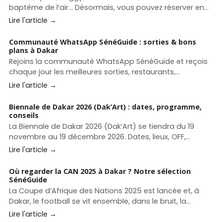
baptême de l’air… Désormais, vous pouvez réserver en
quelques clics directement sur SénéGuide.
Lire l'article →
Communauté WhatsApp SénéGuide : sorties & bons
plans à Dakar
Rejoins la communauté WhatsApp SénéGuide et reçois
chaque jour les meilleures sorties, restaurants,
événements et bons plans à Dakar et au Sénégal.
Lire l'article →
Biennale de Dakar 2026 (Dak’Art) : dates, programme,
conseils
La Biennale de Dakar 2026 (Dak’Art) se tiendra du 19
novembre au 19 décembre 2026. Dates, lieux, OFF,
conseils pour organiser votre séjour culturel à Dakar.
Lire l'article →
Où regarder la CAN 2025 à Dakar ? Notre sélection
SénéGuide
La Coupe d’Afrique des Nations 2025 est lancée et, à
Dakar, le football se vit ensemble, dans le bruit, la
ferveur et la convivialité. Entre écrans géants, rooftops
Lire l'article →
animés et adresses lifestyle, la capitale regorge de