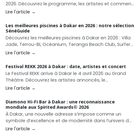
2026. Découvrez le programme, les artistes et comment
organiser votre séjour.
Lire l'article →
Les meilleures piscines à Dakar en 2026 : notre sélection
SénéGuide
Découvrez les meilleures piscines à Dakar en 2026 : Villa
Jade, Terrou-Bi, Océanium, Teranga Beach Club, Surfer
Paradise, La Pointe des Almadies et autres adresses
Lire l'article →
pour se baigner, déjeuner ou profiter d’un beach club à
Dakar.
Festival REKK 2026 à Dakar : date, artistes et concert
Le Festival REKK arrive à Dakar le 4 avril 2026 au Grand
Théâtre. Découvrez les artistes annoncés, le
programme et toutes les informations pour assister à
Lire l'article →
ce grand concert afro-urbain.
Diamono Hi-Fi Bar à Dakar : une reconnaissance
mondiale aux Spirited Awards®️ 2026
À Dakar, une nouvelle adresse s’impose comme un
symbole d’excellence et de modernité dans l’univers de
la mixologie : le Diamono Hi-Fi Bar. Déjà reconnu pour
Lire l'article →
son concept unique, l’établissement franchit un cap