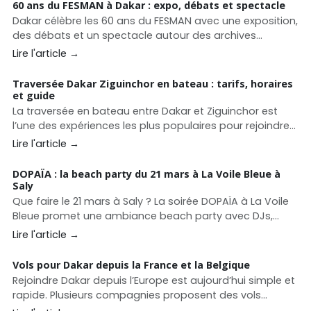
majeur en intégrant le Top 10 Middle East &amp; Africa
60 ans du FESMAN à Dakar : expo, débats et spectacle
des prestigieux Spirited Awards®️ 2026
Dakar célèbre les 60 ans du FESMAN avec une exposition,
des débats et un spectacle autour des archives
africaines. Un événement culturel majeur entre mémoire
Lire l'article →
et création contemporaine.
Traversée Dakar Ziguinchor en bateau : tarifs, horaires
et guide
La traversée en bateau entre Dakar et Ziguinchor est
l’une des expériences les plus populaires pour rejoindre
la Casamance. Découvrez les horaires du ferry Aline
Lire l'article →
Sitoe Diatta, les prix des cabines, les services à bord et
nos conseils pour préparer votre voyage.
DOPAÏA : la beach party du 21 mars à La Voile Bleue à
Saly
Que faire le 21 mars à Saly ? La soirée DOPAÏA à La Voile
Bleue promet une ambiance beach party avec DJs,
barbecue et fête face à l’océan sur la Petite Côte.
Lire l'article →
Vols pour Dakar depuis la France et la Belgique
Rejoindre Dakar depuis l’Europe est aujourd’hui simple et
rapide. Plusieurs compagnies proposent des vols
directs vers le Sénégal depuis Paris, Bruxelles et de