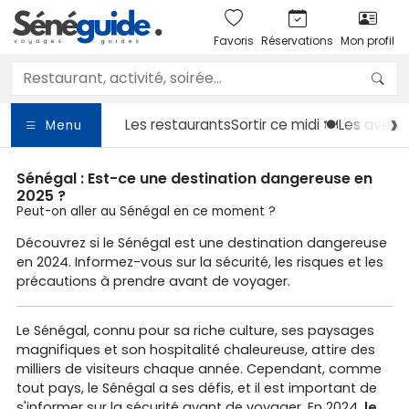
Favoris
Réservations
Mon profil
Les restaurants
Sortir
ce midi 🍽️
Les avent
Menu
Sénégal : Est-ce une destination dangereuse en
2025 ?
Peut-on aller au Sénégal en ce moment ?
Découvrez si le Sénégal est une destination dangereuse
en 2024. Informez-vous sur la sécurité, les risques et les
précautions à prendre avant de voyager.
Le Sénégal, connu pour sa riche culture, ses paysages
magnifiques et son hospitalité chaleureuse, attire des
milliers de visiteurs chaque année. Cependant, comme
tout pays, le Sénégal a ses défis, et il est important de
s'informer sur la sécurité avant de voyager. En 2024,
le