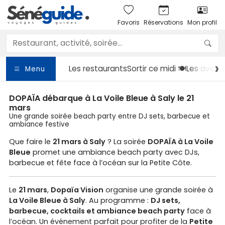
Favoris
Réservations
Mon profil
Les restaurants
Sortir
ce midi 🍽️
Les avent
Menu
DOPAÏA débarque à La Voile Bleue à Saly le 21
mars
Une grande soirée beach party entre DJ sets, barbecue et
ambiance festive
Que faire le
21 mars à Saly
? La soirée
DOPAÏA à La Voile
Bleue
promet une ambiance beach party avec DJs,
barbecue et fête face à l’océan sur la Petite Côte.
Le
21 mars
,
Dopaïa Vision
organise une grande soirée à
La Voile Bleue à Saly
. Au programme :
DJ sets,
barbecue, cocktails et ambiance beach party
face à
l’océan. Un événement parfait pour profiter de la
Petite