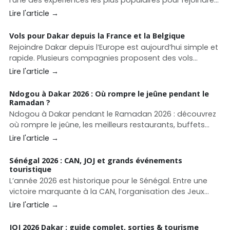
la Casamance. Découvrez les horaires du ferry Aline
Lire l'article →
Sitoe Diatta, les prix des cabines, les services à bord et
nos conseils pour préparer votre voyage.
Vols pour Dakar depuis la France et la Belgique
Rejoindre Dakar depuis l’Europe est aujourd’hui simple et
rapide. Plusieurs compagnies proposent des vols
directs vers le Sénégal depuis Paris, Bruxelles et de
Lire l'article →
nombreuses villes françaises.
Ndogou à Dakar 2026 : Où rompre le jeûne pendant le
Ramadan ?
Ndogou à Dakar pendant le Ramadan 2026 : découvrez
où rompre le jeûne, les meilleurs restaurants, buffets
Ramadan, plats incontournables et prix pour réussir
Lire l'article →
votre iftar à Dakar.
Sénégal 2026 : CAN, JOJ et grands événements
touristique
L’année 2026 est historique pour le Sénégal. Entre une
victoire marquante à la CAN, l’organisation des Jeux
Olympiques de la Jeunesse à Dakar, et un calendrier
Lire l'article →
riche en festivals et salons, le pays s’impose comme
une destination touristique dynamique et attractive.
JOJ 2026 Dakar : guide complet, sorties & tourisme