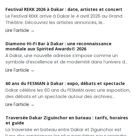
pour se baigner, déjeuner ou profiter d’un beach club à
Dakar.
Festival REKK 2026 à Dakar : date, artistes et concert
Le Festival REKK arrive à Dakar le 4 avril 2026 au Grand
Théâtre. Découvrez les artistes annoncés, le
programme et toutes les informations pour assister à
Lire l'article →
ce grand concert afro-urbain.
Diamono Hi-Fi Bar à Dakar : une reconnaissance
mondiale aux Spirited Awards®️ 2026
À Dakar, une nouvelle adresse s’impose comme un
symbole d’excellence et de modernité dans l’univers de
la mixologie : le Diamono Hi-Fi Bar. Déjà reconnu pour
Lire l'article →
son concept unique, l’établissement franchit un cap
majeur en intégrant le Top 10 Middle East &amp; Africa
60 ans du FESMAN à Dakar : expo, débats et spectacle
des prestigieux Spirited Awards®️ 2026
Dakar célèbre les 60 ans du FESMAN avec une exposition,
des débats et un spectacle autour des archives
africaines. Un événement culturel majeur entre mémoire
Lire l'article →
et création contemporaine.
Traversée Dakar Ziguinchor en bateau : tarifs, horaires
et guide
La traversée en bateau entre Dakar et Ziguinchor est
l’une des expériences les plus populaires pour rejoindre