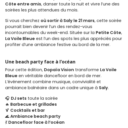
Côte entre amis
, danser toute la nuit et vivre l’une des
soirées les plus attendues du mois.
Si vous cherchez
où sortir à Saly le 21 mars
, cette soirée
pourrait bien devenir l’un des rendez-vous
incontournables du week-end. Située sur la
Petite Côte
,
La Voile Bleue
est l’un des spots les plus appréciés pour
profiter d’une ambiance festive au bord de la mer.
Une beach party face à l’océan
Pour cette édition,
Dopaïa Vision
transforme
La Voile
Bleue
en véritable dancefloor en bord de mer.
L’événement combine musique, convivialité et
ambiance balnéaire dans un cadre unique à
Saly
.
🎧
DJ sets
toute la soirée
🔥
Barbecue et grillades
🍹
Cocktails et bar
🌊
Ambiance beach party
💃
Dancefloor face à l’océan