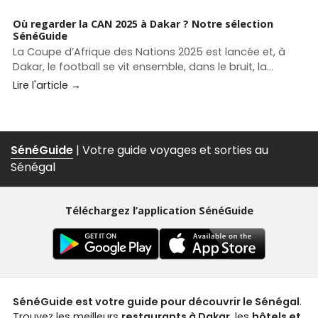
Où regarder la CAN 2025 à Dakar ? Notre sélection
SénéGuide
La Coupe d’Afrique des Nations 2025 est lancée et, à
Dakar, le football se vit ensemble, dans le bruit, la
ferveur et la convivialité. Entre écrans géants, rooftops
Lire l'article →
animés et adresses lifestyle, la capitale regorge de
spots pour vibrer au rythme des Lions.
SénéGuide
| Votre guide voyages et sorties au
Sénégal
Téléchargez l’application SénéGuide
SénéGuide est votre guide pour découvrir le Sénégal
.
Trouvez les meilleurs
restaurants à Dakar
, les
hôtels et