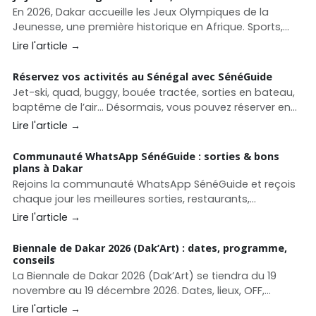
En 2026, Dakar accueille les Jeux Olympiques de la
Jeunesse, une première historique en Afrique. Sports,
sites, culture, tourisme, sorties et bons plans : le guide
Lire l'article →
complet pour vivre les JOJ 2026 avec SénéGuide.
Réservez vos activités au Sénégal avec SénéGuide
Jet-ski, quad, buggy, bouée tractée, sorties en bateau,
baptême de l’air… Désormais, vous pouvez réserver en
quelques clics directement sur SénéGuide.
Lire l'article →
Communauté WhatsApp SénéGuide : sorties & bons
plans à Dakar
Rejoins la communauté WhatsApp SénéGuide et reçois
chaque jour les meilleures sorties, restaurants,
événements et bons plans à Dakar et au Sénégal.
Lire l'article →
Biennale de Dakar 2026 (Dak’Art) : dates, programme,
conseils
La Biennale de Dakar 2026 (Dak’Art) se tiendra du 19
novembre au 19 décembre 2026. Dates, lieux, OFF,
conseils pour organiser votre séjour culturel à Dakar.
Lire l'article →