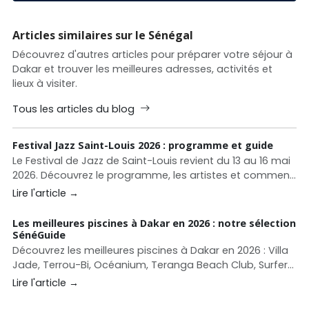
Articles similaires sur le Sénégal
Découvrez d'autres articles pour préparer votre séjour à
Dakar et trouver les meilleures adresses, activités et
lieux à visiter.
Tous les articles du blog
Festival Jazz Saint-Louis 2026 : programme et guide
Le Festival de Jazz de Saint-Louis revient du 13 au 16 mai
2026. Découvrez le programme, les artistes et comment
organiser votre séjour.
Lire l'article →
Les meilleures piscines à Dakar en 2026 : notre sélection
SénéGuide
Découvrez les meilleures piscines à Dakar en 2026 : Villa
Jade, Terrou-Bi, Océanium, Teranga Beach Club, Surfer
Paradise, La Pointe des Almadies et autres adresses
Lire l'article →
pour se baigner, déjeuner ou profiter d’un beach club à
Dakar.