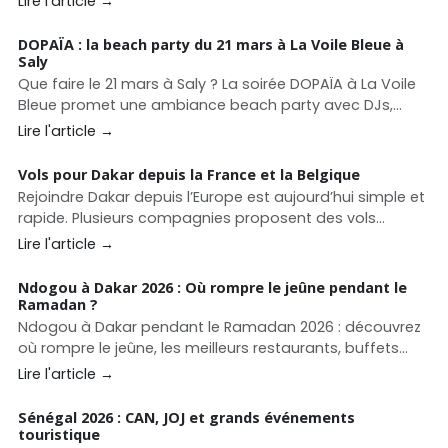
Lire l'article →
Sitoe Diatta, les prix des cabines, les services à bord et
nos conseils pour préparer votre voyage.
DOPAÏA : la beach party du 21 mars à La Voile Bleue à
Saly
Que faire le 21 mars à Saly ? La soirée DOPAÏA à La Voile
Bleue promet une ambiance beach party avec DJs,
barbecue et fête face à l’océan sur la Petite Côte.
Lire l'article →
Vols pour Dakar depuis la France et la Belgique
Rejoindre Dakar depuis l’Europe est aujourd’hui simple et
rapide. Plusieurs compagnies proposent des vols
directs vers le Sénégal depuis Paris, Bruxelles et de
Lire l'article →
nombreuses villes françaises.
Ndogou à Dakar 2026 : Où rompre le jeûne pendant le
Ramadan ?
Ndogou à Dakar pendant le Ramadan 2026 : découvrez
où rompre le jeûne, les meilleurs restaurants, buffets
Ramadan, plats incontournables et prix pour réussir
Lire l'article →
votre iftar à Dakar.
Sénégal 2026 : CAN, JOJ et grands événements
touristique