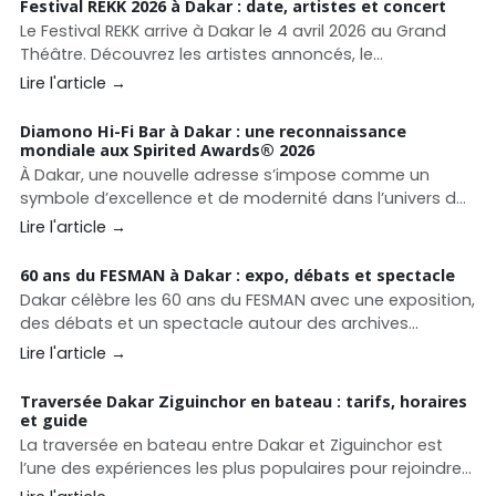
Festival REKK 2026 à Dakar : date, artistes et concert
Le Festival REKK arrive à Dakar le 4 avril 2026 au Grand
Théâtre. Découvrez les artistes annoncés, le
programme et toutes les informations pour assister à
Lire l'article →
ce grand concert afro-urbain.
Diamono Hi-Fi Bar à Dakar : une reconnaissance
mondiale aux Spirited Awards®️ 2026
À Dakar, une nouvelle adresse s’impose comme un
symbole d’excellence et de modernité dans l’univers de
la mixologie : le Diamono Hi-Fi Bar. Déjà reconnu pour
Lire l'article →
son concept unique, l’établissement franchit un cap
majeur en intégrant le Top 10 Middle East &amp; Africa
60 ans du FESMAN à Dakar : expo, débats et spectacle
des prestigieux Spirited Awards®️ 2026
Dakar célèbre les 60 ans du FESMAN avec une exposition,
des débats et un spectacle autour des archives
africaines. Un événement culturel majeur entre mémoire
Lire l'article →
et création contemporaine.
Traversée Dakar Ziguinchor en bateau : tarifs, horaires
et guide
La traversée en bateau entre Dakar et Ziguinchor est
l’une des expériences les plus populaires pour rejoindre
la Casamance. Découvrez les horaires du ferry Aline