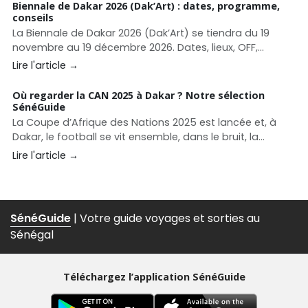
Biennale de Dakar 2026 (Dak’Art) : dates, programme,
conseils
La Biennale de Dakar 2026 (Dak’Art) se tiendra du 19
novembre au 19 décembre 2026. Dates, lieux, OFF,
conseils pour organiser votre séjour culturel à Dakar.
Lire l'article →
Où regarder la CAN 2025 à Dakar ? Notre sélection
SénéGuide
La Coupe d’Afrique des Nations 2025 est lancée et, à
Dakar, le football se vit ensemble, dans le bruit, la
ferveur et la convivialité. Entre écrans géants, rooftops
Lire l'article →
animés et adresses lifestyle, la capitale regorge de
spots pour vibrer au rythme des Lions.
SénéGuide
| Votre guide voyages et sorties au
Sénégal
Téléchargez l’application SénéGuide