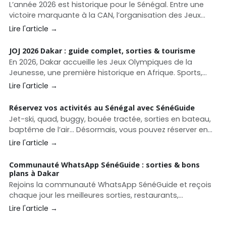
L’année 2026 est historique pour le Sénégal. Entre une
victoire marquante à la CAN, l’organisation des Jeux
Olympiques de la Jeunesse à Dakar, et un calendrier
Lire l'article →
riche en festivals et salons, le pays s’impose comme
une destination touristique dynamique et attractive.
JOJ 2026 Dakar : guide complet, sorties & tourisme
En 2026, Dakar accueille les Jeux Olympiques de la
Jeunesse, une première historique en Afrique. Sports,
sites, culture, tourisme, sorties et bons plans : le guide
Lire l'article →
complet pour vivre les JOJ 2026 avec SénéGuide.
Réservez vos activités au Sénégal avec SénéGuide
Jet-ski, quad, buggy, bouée tractée, sorties en bateau,
baptême de l’air… Désormais, vous pouvez réserver en
quelques clics directement sur SénéGuide.
Lire l'article →
Communauté WhatsApp SénéGuide : sorties & bons
plans à Dakar
Rejoins la communauté WhatsApp SénéGuide et reçois
chaque jour les meilleures sorties, restaurants,
événements et bons plans à Dakar et au Sénégal.
Lire l'article →