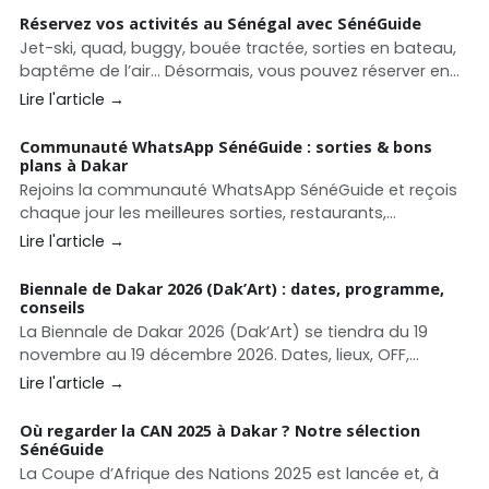
Réservez vos activités au Sénégal avec SénéGuide
Jet-ski, quad, buggy, bouée tractée, sorties en bateau,
baptême de l’air… Désormais, vous pouvez réserver en
quelques clics directement sur SénéGuide.
Lire l'article →
Communauté WhatsApp SénéGuide : sorties & bons
plans à Dakar
Rejoins la communauté WhatsApp SénéGuide et reçois
chaque jour les meilleures sorties, restaurants,
événements et bons plans à Dakar et au Sénégal.
Lire l'article →
Biennale de Dakar 2026 (Dak’Art) : dates, programme,
conseils
La Biennale de Dakar 2026 (Dak’Art) se tiendra du 19
novembre au 19 décembre 2026. Dates, lieux, OFF,
conseils pour organiser votre séjour culturel à Dakar.
Lire l'article →
Où regarder la CAN 2025 à Dakar ? Notre sélection
SénéGuide
La Coupe d’Afrique des Nations 2025 est lancée et, à