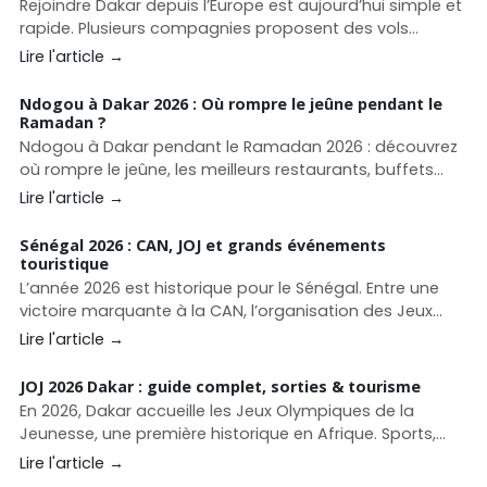
Rejoindre Dakar depuis l’Europe est aujourd’hui simple et
rapide. Plusieurs compagnies proposent des vols
directs vers le Sénégal depuis Paris, Bruxelles et de
Lire l'article →
nombreuses villes françaises.
Ndogou à Dakar 2026 : Où rompre le jeûne pendant le
Ramadan ?
Ndogou à Dakar pendant le Ramadan 2026 : découvrez
où rompre le jeûne, les meilleurs restaurants, buffets
Ramadan, plats incontournables et prix pour réussir
Lire l'article →
votre iftar à Dakar.
Sénégal 2026 : CAN, JOJ et grands événements
touristique
L’année 2026 est historique pour le Sénégal. Entre une
victoire marquante à la CAN, l’organisation des Jeux
Olympiques de la Jeunesse à Dakar, et un calendrier
Lire l'article →
riche en festivals et salons, le pays s’impose comme
une destination touristique dynamique et attractive.
JOJ 2026 Dakar : guide complet, sorties & tourisme
En 2026, Dakar accueille les Jeux Olympiques de la
Jeunesse, une première historique en Afrique. Sports,
sites, culture, tourisme, sorties et bons plans : le guide
Lire l'article →
complet pour vivre les JOJ 2026 avec SénéGuide.