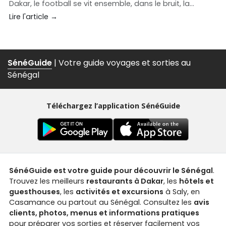
Dakar, le football se vit ensemble, dans le bruit, la
ferveur et la convivialité. Entre écrans géants, rooftops
Lire l'article →
animés et adresses lifestyle, la capitale regorge de
spots pour vibrer au rythme des Lions.
SénéGuide
| Votre guide voyages et sorties au
Sénégal
Téléchargez l’application SénéGuide
SénéGuide est votre guide pour découvrir le Sénégal
.
Trouvez les meilleurs
restaurants à Dakar
, les
hôtels et
guesthouses
, les
activités et excursions
à Saly, en
Casamance ou partout au Sénégal. Consultez les
avis
clients, photos, menus et informations pratiques
pour préparer vos sorties et réserver facilement vos