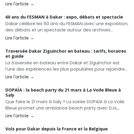
la mixologie : le Diamono Hi-Fi Bar. Déjà reconnu pour
Lire l'article →
son concept unique, l’établissement franchit un cap
majeur en intégrant le Top 10 Middle East &amp; Africa
60 ans du FESMAN à Dakar : expo, débats et spectacle
des prestigieux Spirited Awards®️ 2026
Dakar célèbre les 60 ans du FESMAN avec une exposition,
des débats et un spectacle autour des archives
africaines. Un événement culturel majeur entre mémoire
Lire l'article →
et création contemporaine.
Traversée Dakar Ziguinchor en bateau : tarifs, horaires
et guide
La traversée en bateau entre Dakar et Ziguinchor est
l’une des expériences les plus populaires pour rejoindre
la Casamance. Découvrez les horaires du ferry Aline
Lire l'article →
Sitoe Diatta, les prix des cabines, les services à bord et
nos conseils pour préparer votre voyage.
DOPAÏA : la beach party du 21 mars à La Voile Bleue à
Saly
Que faire le 21 mars à Saly ? La soirée DOPAÏA à La Voile
Bleue promet une ambiance beach party avec DJs,
barbecue et fête face à l’océan sur la Petite Côte.
Lire l'article →
Vols pour Dakar depuis la France et la Belgique