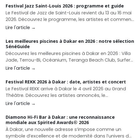
Festival Jazz Saint-Louis 2026 : programme et guide
Le Festival de Jazz de Saint-Louis revient du 13 au 16 mai
2026. Découvrez le programme, les artistes et comment
organiser votre séjour.
Lire l'article →
Les meilleures piscines à Dakar en 2026 : notre sélection
SénéGuide
Découvrez les meilleures piscines à Dakar en 2026 : Villa
Jade, Terrou-Bi, Océanium, Teranga Beach Club, Surfer
Paradise, La Pointe des Almadies et autres adresses
Lire l'article →
pour se baigner, déjeuner ou profiter d’un beach club à
Dakar.
Festival REKK 2026 à Dakar : date, artistes et concert
Le Festival REKK arrive à Dakar le 4 avril 2026 au Grand
Théâtre. Découvrez les artistes annoncés, le
programme et toutes les informations pour assister à
Lire l'article →
ce grand concert afro-urbain.
Diamono Hi-Fi Bar à Dakar : une reconnaissance
mondiale aux Spirited Awards®️ 2026
À Dakar, une nouvelle adresse s’impose comme un
symbole d’excellence et de modernité dans l’univers de