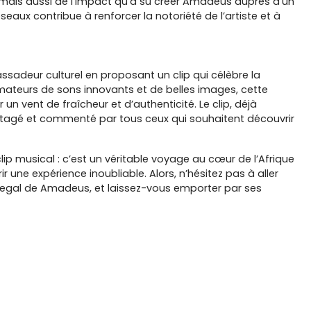
, mais aussi de l'impact qu'a su créer Amadeus auprès d’un
éseaux contribue à renforcer la notoriété de l’artiste et à
adeur culturel en proposant un clip qui célèbre la
 amateurs de sons innovants et de belles images, cette
 un vent de fraîcheur et d’authenticité. Le clip, déjà
rtagé et commenté par tous ceux qui souhaitent découvrir
lip musical : c’est un véritable voyage au cœur de l’Afrique
r une expérience inoubliable. Alors, n’hésitez pas à aller
negal de Amadeus, et laissez-vous emporter par ses