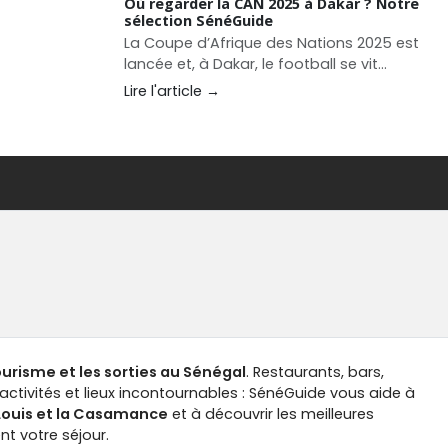
Où regarder la CAN 2025 à Dakar ? Notre
sélection SénéGuide
La Coupe d’Afrique des Nations 2025 est
lancée et, à Dakar, le football se vit
ensemble, dans le bruit, la ferveur et la
Lire l'article →
convivialité. Entre écrans géants, rooftops
animés et adresses lifestyle, la capitale
regorge de spots pour vibrer au rythme
des Lions.
tourisme et les sorties au Sénégal
. Restaurants, bars,
ctivités et lieux incontournables : SénéGuide vous aide à
-Louis et la Casamance
et à découvrir les meilleures
t votre séjour.