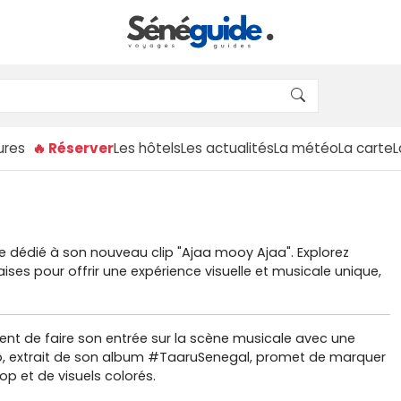
ures
🔥 Réserver
Les hôtels
Les actualités
La météo
La carte
e dédié à son nouveau clip "Ajaa mooy Ajaa". Explorez
ses pour offrir une expérience visuelle et musicale unique,
vient de faire son entrée sur la scène musicale avec une
ip, extrait de son album #TaaruSenegal, promet de marquer
p et de visuels colorés.