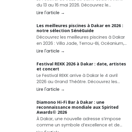
du 13 au 16 mai 2026. Découvrez le
programme, les artistes et comment
Lire l'article →
organiser votre séjour.
Les meilleures piscines à Dakar en 2026 :
notre sélection SénéGuide
Découvrez les meilleures piscines à Dakar
en 2026 : Villa Jade, Terrou-Bi, Océanium,
Teranga Beach Club, Surfer Paradise, La
Lire l'article →
Pointe des Almadies et autres adresses
pour se baigner, déjeuner ou profiter d’un
Festival REKK 2026 à Dakar : date, artistes
beach club à Dakar.
et concert
Le Festival REKK arrive à Dakar le 4 avril
2026 au Grand Théâtre. Découvrez les
artistes annoncés, le programme et
Lire l'article →
toutes les informations pour assister à ce
grand concert afro-urbain.
Diamono Hi-Fi Bar à Dakar : une
reconnaissance mondiale aux Spirited
Awards®️ 2026
À Dakar, une nouvelle adresse s’impose
comme un symbole d’excellence et de
modernité dans l’univers de la mixologie :