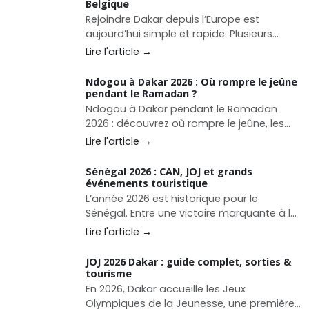
Belgique
Rejoindre Dakar depuis l’Europe est
aujourd’hui simple et rapide. Plusieurs
compagnies proposent des vols directs
Lire l'article →
vers le Sénégal depuis Paris, Bruxelles et de
nombreuses villes françaises.
Ndogou à Dakar 2026 : Où rompre le jeûne
pendant le Ramadan ?
Ndogou à Dakar pendant le Ramadan
2026 : découvrez où rompre le jeûne, les
meilleurs restaurants, buffets Ramadan,
Lire l'article →
plats incontournables et prix pour réussir
votre iftar à Dakar.
Sénégal 2026 : CAN, JOJ et grands
événements touristique
L’année 2026 est historique pour le
Sénégal. Entre une victoire marquante à la
CAN, l’organisation des Jeux Olympiques
Lire l'article →
de la Jeunesse à Dakar, et un calendrier
riche en festivals et salons, le pays
JOJ 2026 Dakar : guide complet, sorties &
s’impose comme une destination
tourisme
touristique dynamique et attractive.
En 2026, Dakar accueille les Jeux
Olympiques de la Jeunesse, une première