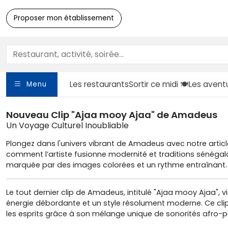
Proposer mon établissement
Les restaurants
Sortir
ce midi 🍽️
Les avent
Menu
Nouveau Clip "Ajaa mooy Ajaa" de Amadeus
Un Voyage Culturel Inoubliable
Plongez dans l'univers vibrant de Amadeus avec notre articl
comment l’artiste fusionne modernité et traditions sénégalai
marquée par des images colorées et un rythme entraînant.
Le tout dernier clip de Amadeus, intitulé "Ajaa mooy Ajaa", 
énergie débordante et un style résolument moderne. Ce cl
les esprits grâce à son mélange unique de sonorités afro-po