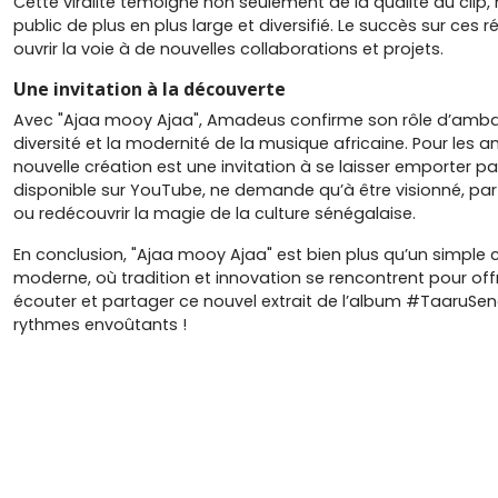
Cette viralité témoigne non seulement de la qualité du clip
public de plus en plus large et diversifié. Le succès sur ces r
ouvrir la voie à de nouvelles collaborations et projets.
Une invitation à la découverte
Avec "Ajaa mooy Ajaa", Amadeus confirme son rôle d’ambass
diversité et la modernité de la musique africaine. Pour les
nouvelle création est une invitation à se laisser emporter par
disponible sur YouTube, ne demande qu’à être visionné, pa
ou redécouvrir la magie de la culture sénégalaise.
En conclusion, "Ajaa mooy Ajaa" est bien plus qu’un simple c
moderne, où tradition et innovation se rencontrent pour offri
écouter et partager ce nouvel extrait de l’album #TaaruSe
rythmes envoûtants !