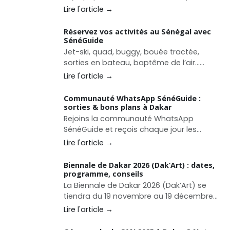
historique en Afrique. Sports, sites, culture,
Lire l'article →
tourisme, sorties et bons plans : le guide
complet pour vivre les JOJ 2026 avec
Réservez vos activités au Sénégal avec
SénéGuide.
SénéGuide
Jet-ski, quad, buggy, bouée tractée,
sorties en bateau, baptême de l’air…
Désormais, vous pouvez réserver en
Lire l'article →
quelques clics directement sur SénéGuide.
Communauté WhatsApp SénéGuide :
sorties & bons plans à Dakar
Rejoins la communauté WhatsApp
SénéGuide et reçois chaque jour les
meilleures sorties, restaurants,
Lire l'article →
événements et bons plans à Dakar et au
Sénégal.
Biennale de Dakar 2026 (Dak’Art) : dates,
programme, conseils
La Biennale de Dakar 2026 (Dak’Art) se
tiendra du 19 novembre au 19 décembre
2026. Dates, lieux, OFF, conseils pour
Lire l'article →
organiser votre séjour culturel à Dakar.