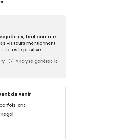
r.
s appréciés, tout comme
s visiteurs mentionnent
bale reste positive.
ory
Analyse générée le
vant de venir
parfois lent
inégal