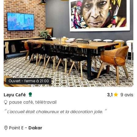
Ouvert - ferme à 21:00
Layu Café
3,1
9
avis
Testé et approuvé par SénéGuide
pause café, télétravail
L'accueil était chaleureux et la décoration jolie.
Point E -
Dakar