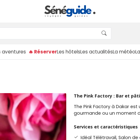
s aventures
🔥 Réserver
Les hôtels
Les actualités
La météo
L
The Pink Factory : Bar et pâ
The Pink Factory à Dakar est
gourmande ou un moment de 
Services et caractéristiques
Idéal Télétravail, Salon de 