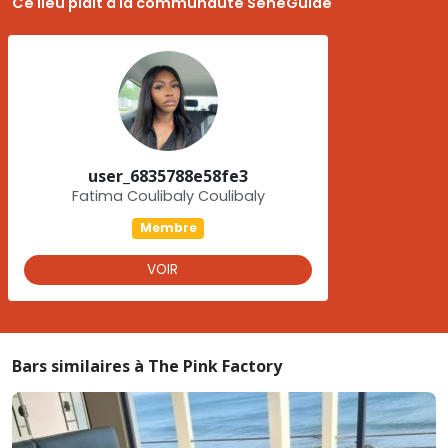
Ce lieu plaît à la communauté SénéGuide
user_6835788e58fe3
Fatima Coulibaly Coulibaly
Membre
VOIR
Bars similaires à The Pink Factory