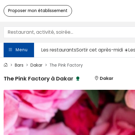
Proposer mon établissement
Les restaurants
Sortir
cet après-midi ☀️
Le
Menu
Bars
Dakar
The Pink Factory
The Pink Factory à Dakar
Dakar