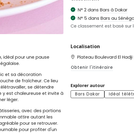
N° 2 dans
Bars à Dakar
N° 5 dans
Bars au Sénéga
Ce classement est basé sur le
Localisation
e, idéal pour une pause
Plateau Boulevard El Hadji
égalaise.
Obtenir l'itinéraire
c et sa décoration
ouche de fraîcheur. Ce lieu
Explorer autour
létravailler, se détendre
y est chaleureuse et invite à
Bars Dakar
Idéal télét
er léger.
âtisseries, avec des portions
mmable attire autant les
gréable pour se retrouver.
urnable pour profiter d'un