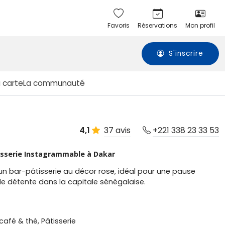
Favoris
Réservations
Mon profil
S'inscrire
a carte
La communauté
37 avis
4,1
+221 338 23 33 53
tisserie Instagrammable à Dakar
 un bar-pâtisserie au décor rose, idéal pour une pause
détente dans la capitale sénégalaise.
café & thé, Pâtisserie