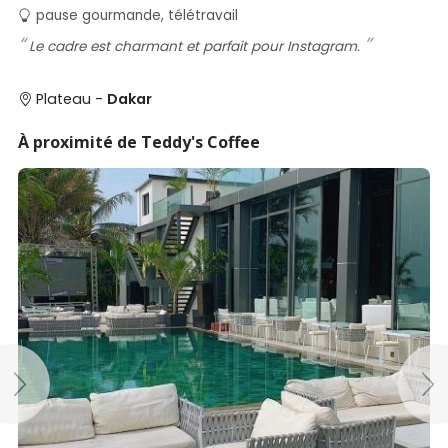
Testé et approuvé par SénéGuide
pause gourmande, télétravail
Le cadre est charmant et parfait pour Instagram.
Plateau -
Dakar
À proximité de Teddy's Coffee