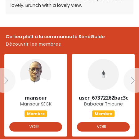
lovely. Brunch with a lovely view.
Ce lieu plaît à la communauté SénéGuide
Découvrir les membres
mansour
user_67372262bac3c
Mansour SECK
Babacar Thioune
Membre
Membre
VOIR
VOIR