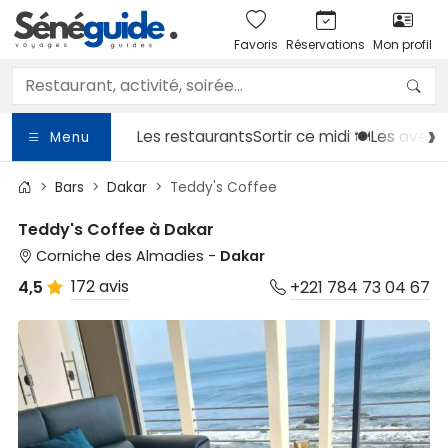
Favoris
Réservations
Mon profil
Les restaurants
Sortir
ce midi 🍽️
Les avent
Menu
Bars
Dakar
Teddy's Coffee
Teddy's Coffee à Dakar
Corniche des Almadies -
Dakar
172 avis
4,5
+221 784 73 04 67