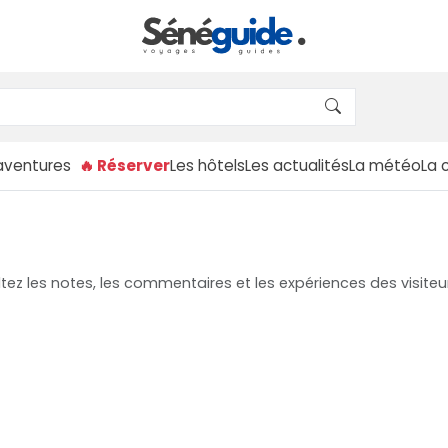
aventures
🔥 Réserver
Les hôtels
Les actualités
La météo
La 
tez les notes, les commentaires et les expériences des visite