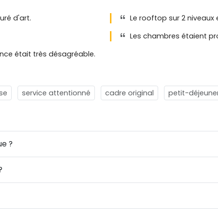
uré d'art.
Le rooftop sur 2 niveaux e
Les chambres étaient pro
nce était très désagréable.
se
service attentionné
cadre original
petit-déjeune
ue ?
?