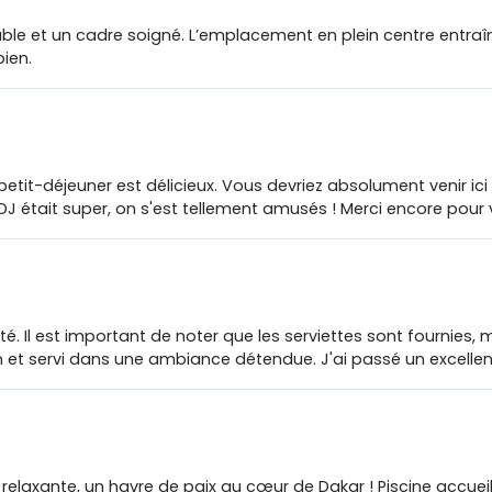
ble et un cadre soigné. L’emplacement en plein centre entraîn
ien.
petit-déjeuner est délicieux. Vous devriez absolument venir ic
J était super, on s'est tellement amusés ! Merci encore pour vo
llité. Il est important de noter que les serviettes sont fournies
on et servi dans une ambiance détendue. J'ai passé un excelle
relaxante, un havre de paix au cœur de Dakar ! Piscine accueill