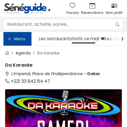
Favoris
Réservations
Mon profil
Les restaurants
Sortir
ce midi 🍽️
Les avent
Menu
Agenda
Da Karaoke
Da Karaoke
L’Imperial, Place de l’Indépendance -
Dakar
+221 33 842 84 47