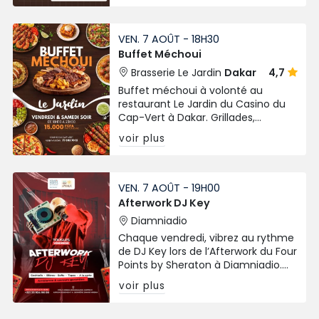
VEN. 7 AOÛT - 18H30
Buffet Méchoui
Brasserie Le Jardin
Dakar
4,7
Buffet méchoui à volonté au
restaurant Le Jardin du Casino du
Cap-Vert à Dakar. Grillades,
spécialités variées chaque vendredi
voir plus
et samedi soir.
VEN. 7 AOÛT - 19H00
Afterwork DJ Key
Diamniadio
Chaque vendredi, vibrez au rythme
de DJ Key lors de l’Afterwork du Four
Points by Sheraton à Diamniadio.
Cocktails, tapas, bières et
voir plus
ambiance chic signée Chic Afrique
!