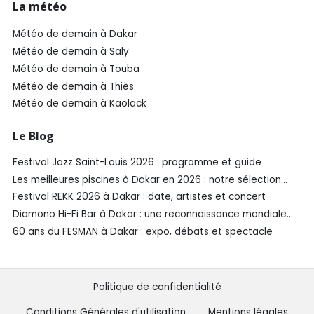
La météo
Météo de demain à Dakar
Météo de demain à Saly
Météo de demain à Touba
Météo de demain à Thiès
Météo de demain à Kaolack
Le Blog
Festival Jazz Saint-Louis 2026 : programme et guide
Les meilleures piscines à Dakar en 2026 : notre sélection
SénéGuide
Festival REKK 2026 à Dakar : date, artistes et concert
Diamono Hi-Fi Bar à Dakar : une reconnaissance mondiale
aux Spirited Awards®️ 2026
60 ans du FESMAN à Dakar : expo, débats et spectacle
Politique de confidentialité
Conditions Générales d'utilisation
Mentions légales