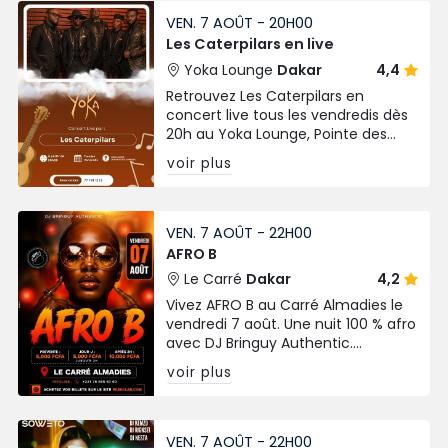
VEN. 7 AOÛT - 20H00
Les Caterpilars en live
Yoka Lounge
Dakar
4,4
Retrouvez Les Caterpilars en
concert live tous les vendredis dès
20h au Yoka Lounge, Pointe des
Almadies. Ambiance live, bonne
voir plus
musique et vibes garanties !
VEN. 7 AOÛT - 22H00
AFRO B
Le Carré
Dakar
4,2
Vivez AFRO B au Carré Almadies le
vendredi 7 août. Une nuit 100 % afro
avec DJ Bringuy Authentic.
Prévente à 5 000 FCFA, billets
voir plus
disponibles sur Paskclab.
VEN. 7 AOÛT - 22H00