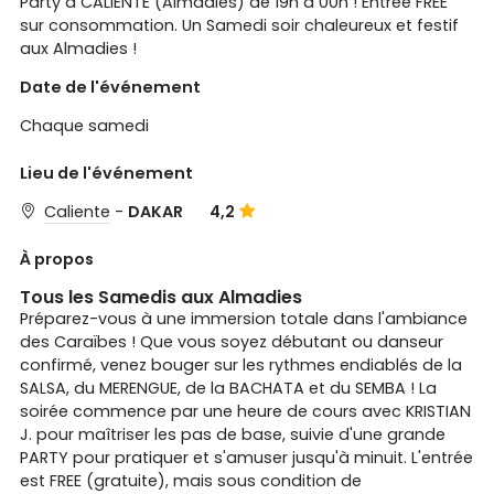
Party à CALIENTE (Almadies) de 19h à 00h ! Entrée FREE
sur consommation. Un Samedi soir chaleureux et festif
aux Almadies !
Date de l'événement
Chaque samedi
Lieu de l'événement
Caliente
-
DAKAR
4,2
À propos
Tous les Samedis aux Almadies
Préparez-vous à une immersion totale dans l'ambiance
des Caraïbes ! Que vous soyez débutant ou danseur
confirmé, venez bouger sur les rythmes endiablés de la
SALSA, du MERENGUE, de la BACHATA et du SEMBA ! La
soirée commence par une heure de cours avec KRISTIAN
J. pour maîtriser les pas de base, suivie d'une grande
PARTY pour pratiquer et s'amuser jusqu'à minuit. L'entrée
est FREE (gratuite), mais sous condition de