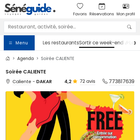
Favoris
Réservations
Mon profil
Les restaurants
Sortir
ce week-end 🎉
Les 
Menu
Agenda
Soirée CALIENTE
Soirée CALIENTE
773817639
72 avis
Caliente
-
DAKAR
4,2