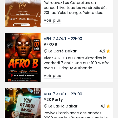
Retrouvez Les Caterpilars en
concert live tous les vendredis dès
20h au Yoka Lounge, Pointe des
Almadies. Ambiance live, bonne
voir plus
musique et vibes garanties !
VEN. 7 AOÛT - 22H00
AFRO B
Le Carré
Dakar
4,2
Vivez AFRO B au Carré Almadies le
vendredi 7 août. Une nuit 100 % afro
avec DJ Bringuy Authentic.
Prévente à 5 000 FCFA, billets
voir plus
disponibles sur Paskclab.
VEN. 7 AOÛT - 22H00
Y2K Party
Le Basilic
Dakar
4,1
Revivez l’ambiance des années
2000 avec la Y2K Party au Basilic le