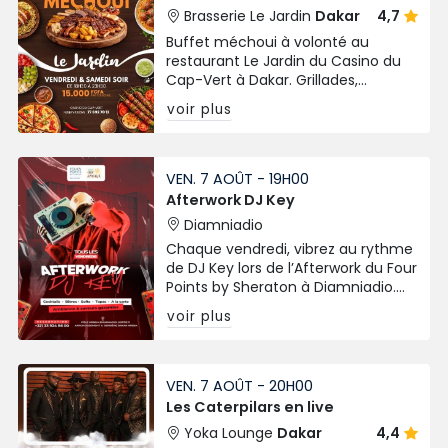
Brasserie Le Jardin
Dakar
4,7
Buffet méchoui à volonté au
restaurant Le Jardin du Casino du
Cap-Vert à Dakar. Grillades,
spécialités variées chaque vendredi
voir plus
et samedi soir.
VEN. 7 AOÛT - 19H00
Afterwork DJ Key
Diamniadio
Chaque vendredi, vibrez au rythme
de DJ Key lors de l’Afterwork du Four
Points by Sheraton à Diamniadio.
Cocktails, tapas, bières et
voir plus
ambiance chic signée Chic Afrique
!
VEN. 7 AOÛT - 20H00
Les Caterpilars en live
Yoka Lounge
Dakar
4,4