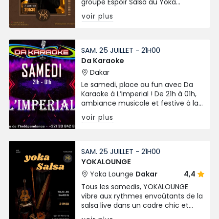
groupe Espoir Salsa au Yoka
Lounge. Une soirée live festive aux
voir plus
Almadies entre salsa, rythmes
africains et ambiance chaleureuse.
SAM. 25 JUILLET - 21H00
Da Karaoke
Dakar
Le samedi, place au fun avec Da
Karaoke à L’Imperial ! De 21h à 01h,
ambiance musicale et festive à la
Place de l’Indépendance. Venez
voir plus
chanter, danser et vibrer au cœur
de Dakar.
SAM. 25 JUILLET - 21H00
YOKALOUNGE
Yoka Lounge
Dakar
4,4
Tous les samedis, YOKALOUNGE
vibre aux rythmes envoûtants de la
salsa live dans un cadre chic et
décontracté. L'entrée est libre, et la