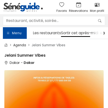
Favoris
Réservations
Mon profil
Les restaurants
Sortir
cet après-midi ☀️
Le
Menu
Agenda
Jelani Summer Vibes
Jelani Summer Vibes
Dakar -
Dakar