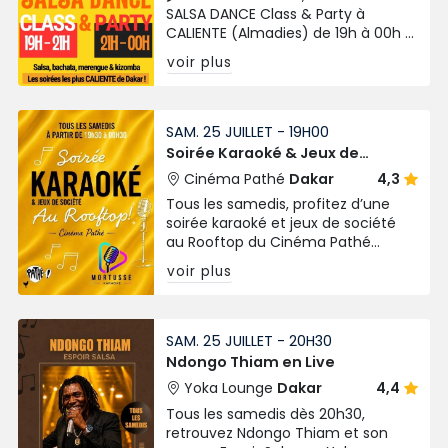
SALSA DANCE Class & Party à
CALIENTE (Almadies) de 19h à 00h !
Entrée FREE sur consommation. Un
voir plus
Samedi soir chaleureux et festif
aux Almadies !
SAM. 25 JUILLET - 19H00
Soirée Karaoké & Jeux de
Société
Cinéma Pathé
Dakar
4,3
Tous les samedis, profitez d’une
soirée karaoké et jeux de société
au Rooftop du Cinéma Pathé
Dakar. Chantez, jouez et partagez
voir plus
un moment convivial dès 19h30.
SAM. 25 JUILLET - 20H30
Ndongo Thiam en Live
Yoka Lounge
Dakar
4,4
Tous les samedis dès 20h30,
retrouvez Ndongo Thiam et son