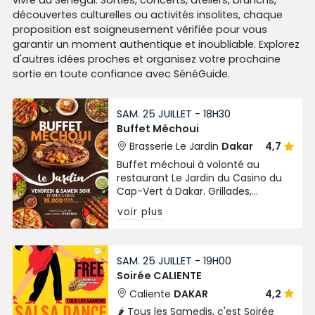
découvertes culturelles ou activités insolites, chaque
proposition est soigneusement vérifiée pour vous
garantir un moment authentique et inoubliable. Explorez
d'autres idées proches et organisez votre prochaine
sortie en toute confiance avec SénéGuide.
SAM. 25 JUILLET - 18H30
Buffet Méchoui
Brasserie Le Jardin
Dakar
4,7
Buffet méchoui à volonté au
restaurant Le Jardin du Casino du
Cap-Vert à Dakar. Grillades,
spécialités variées chaque vendredi
voir plus
et samedi soir.
SAM. 25 JUILLET - 19H00
Soirée CALIENTE
Caliente
DAKAR
4,2
🌶️ Tous les Samedis, c'est Soirée