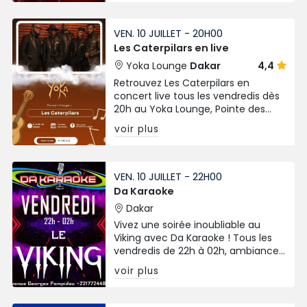
!
VEN. 10 JUILLET - 20H00
Les Caterpilars en live
Yoka Lounge
Dakar
4,4
Retrouvez Les Caterpilars en
concert live tous les vendredis dès
20h au Yoka Lounge, Pointe des
Almadies. Ambiance live, bonne
voir plus
musique et vibes garanties !
VEN. 10 JUILLET - 22H00
Da Karaoke
Dakar
Vivez une soirée inoubliable au
Viking avec Da Karaoke ! Tous les
vendredis de 22h à 02h, ambiance
musicale, convivialité et fun au
voir plus
rendez-vous sur l’Avenue Georges
Pompidou à Dakar.