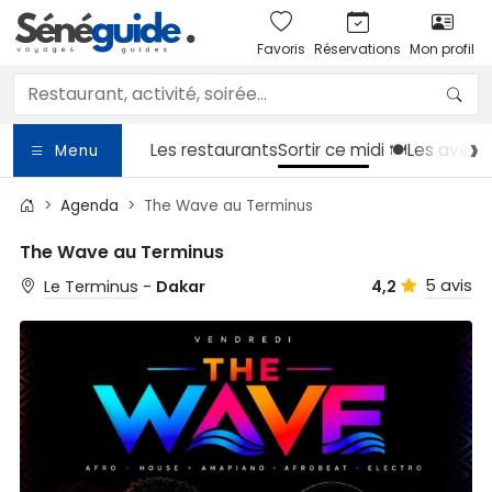
Favoris
Réservations
Mon profil
Les restaurants
Sortir
ce midi 🍽️
Les avent
Menu
Agenda
The Wave au Terminus
The Wave au Terminus
5 avis
Le Terminus
-
Dakar
4,2