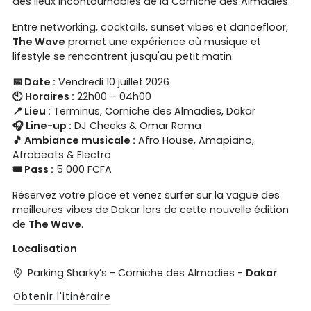
des lieux incontournables de la Corniche des Almadies.
Entre networking, cocktails, sunset vibes et dancefloor,
The Wave
promet une expérience où musique et
lifestyle se rencontrent jusqu'au petit matin.
📅 Date :
Vendredi 10 juillet 2026
🕙 Horaires :
22h00 – 04h00
📍 Lieu :
Terminus, Corniche des Almadies, Dakar
🎧 Line-up :
DJ Cheeks & Omar Roma
🎵 Ambiance musicale :
Afro House, Amapiano,
Afrobeats & Electro
🎟️ Pass :
5 000 FCFA
Réservez votre place et venez surfer sur la vague des
meilleures vibes de Dakar lors de cette nouvelle édition
de
The Wave
.
Localisation
Parking Sharky’s - Corniche des Almadies -
Dakar
Obtenir l'itinéraire