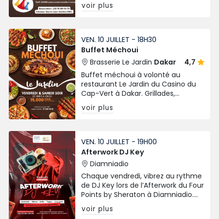
incontournable.
voir plus
VEN. 10 JUILLET - 18H30
Buffet Méchoui
Brasserie Le Jardin
Dakar
4,7
Buffet méchoui à volonté au
restaurant Le Jardin du Casino du
Cap-Vert à Dakar. Grillades,
spécialités variées chaque vendredi
voir plus
et samedi soir.
VEN. 10 JUILLET - 19H00
Afterwork DJ Key
Diamniadio
Chaque vendredi, vibrez au rythme
de DJ Key lors de l’Afterwork du Four
Points by Sheraton à Diamniadio.
Cocktails, tapas, bières et
voir plus
ambiance chic signée Chic Afrique