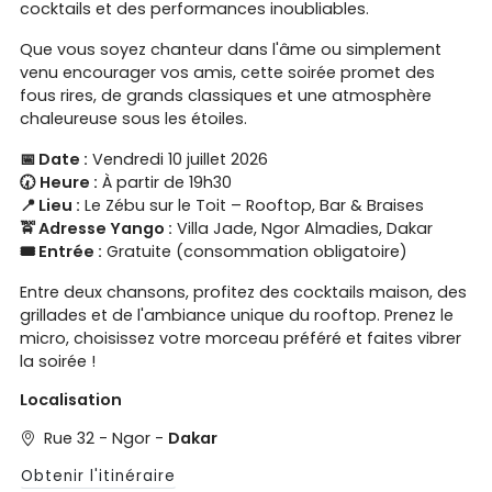
cocktails et des performances inoubliables.
Que vous soyez chanteur dans l'âme ou simplement
venu encourager vos amis, cette soirée promet des
fous rires, de grands classiques et une atmosphère
chaleureuse sous les étoiles.
📅 Date :
Vendredi 10 juillet 2026
🕢 Heure :
À partir de 19h30
📍 Lieu :
Le Zébu sur le Toit – Rooftop, Bar & Braises
🚖 Adresse Yango :
Villa Jade, Ngor Almadies, Dakar
🎟️ Entrée :
Gratuite (consommation obligatoire)
Entre deux chansons, profitez des cocktails maison, des
grillades et de l'ambiance unique du rooftop. Prenez le
micro, choisissez votre morceau préféré et faites vibrer
la soirée !
Localisation
Rue 32 - Ngor -
Dakar
Obtenir l'itinéraire