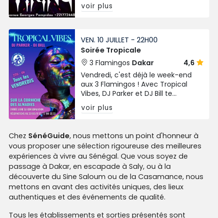
musicale, convivialité et fun au
voir plus
rendez-vous sur l’Avenue Georges
Pompidou à Dakar.
VEN. 10 JUILLET - 22H00
Soirée Tropicale
3 Flamingos
Dakar
4,6
Vendredi, c'est déjà le week-end
aux 3 Flamingos ! Avec Tropical
Vibes, DJ Parker et DJ Bill te
préparent une nuit où la bonne
voir plus
musique et la bonne humeur sont
les seules consignes.
Chez
SénéGuide
, nous mettons un point d'honneur à
vous proposer une sélection rigoureuse des meilleures
expériences à vivre au Sénégal. Que vous soyez de
passage à Dakar, en escapade à Saly, ou à la
découverte du Sine Saloum ou de la Casamance, nous
mettons en avant des activités uniques, des lieux
authentiques et des événements de qualité.
Tous les établissements et sorties présentés sont