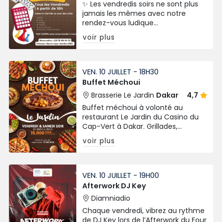
✨ Les vendredis soirs ne sont plus
jamais les mêmes avec notre
rendez-vous ludique
incontournable.
voir plus
VEN. 10 JUILLET - 18H30
Buffet Méchoui
Brasserie Le Jardin
Dakar
4,7
Buffet méchoui à volonté au
restaurant Le Jardin du Casino du
Cap-Vert à Dakar. Grillades,
spécialités variées chaque vendredi
voir plus
et samedi soir.
VEN. 10 JUILLET - 19H00
Afterwork DJ Key
Diamniadio
Chaque vendredi, vibrez au rythme
de DJ Key lors de l’Afterwork du Four