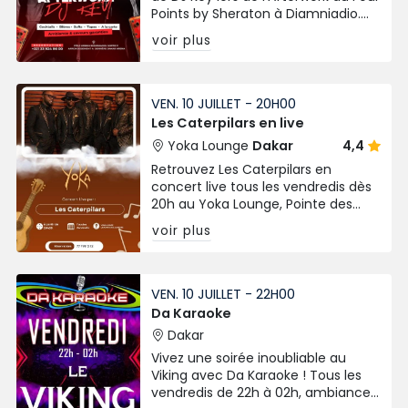
Points by Sheraton à Diamniadio.
Cocktails, tapas, bières et
voir plus
ambiance chic signée Chic Afrique
!
VEN. 10 JUILLET - 20H00
Les Caterpilars en live
Yoka Lounge
Dakar
4,4
Retrouvez Les Caterpilars en
concert live tous les vendredis dès
20h au Yoka Lounge, Pointe des
Almadies. Ambiance live, bonne
voir plus
musique et vibes garanties !
VEN. 10 JUILLET - 22H00
Da Karaoke
Dakar
Vivez une soirée inoubliable au
Viking avec Da Karaoke ! Tous les
vendredis de 22h à 02h, ambiance