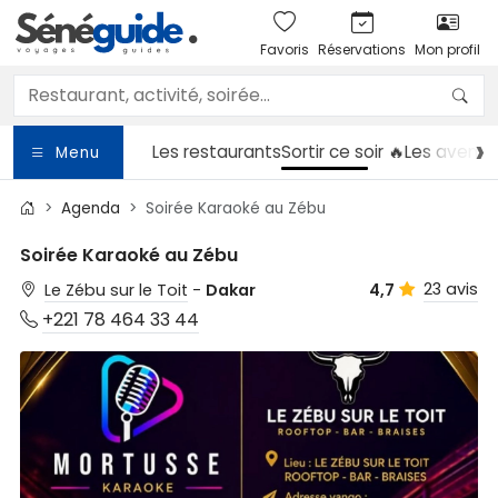
Favoris
Réservations
Mon profil
Les restaurants
Sortir
ce soir 🔥
Les aventu
Menu
Agenda
Soirée Karaoké au Zébu
Soirée Karaoké au Zébu
23 avis
Le Zébu sur le Toit
-
Dakar
4,7
+221 78 464 33 44