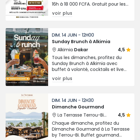
16h à 18 000 FCFA. Gratuit pour les
enfants de 0 à 7 ans.
voir plus
DIM. 14 JUIN - 12H00
Sunday Brunch à Alkimia
Alkimia
Dakar
4,5
Tous les dimanches, profitez du
Sunday Brunch à Alkimia avec
buffet à volonté, cocktails et live
music by DJ Moz. Rendez-vous de
voir plus
12h à 16h30 à Dakar.
DIM. 14 JUIN - 12H30
Dimanche Gourmand
La Terrasse Terrou-Bi
4,5
Dakar
Chaque dimanche, profitez du
Dimanche Gourmand à La Terrasse
by Terrou-Bi. Buffet gourmand