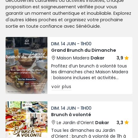
découvertes culturelles ou activités insolites, chaque
proposition est soigneusement vérifiée pour vous
garantir un moment authentique et inoubliable. Explorez
d'autres idées proches et organisez votre prochaine
sortie en toute confiance avec SénéGuide.
DIM. 14 JUIN - 11H00
Grand Brunch du Dimanche
Maison Madera
Dakar
3,9
Profitez d’un brunch à volonté tous
les dimanches chez Maison Madera
: boissons incluses et activités
gratuites pour enfants. De 11h à 16h,
voir plus
dès 15 000 FCFA.
DIM. 14 JUIN - 11H00
Brunch à volonté
Le Jardin d’Orient
Dakar
3,3
Tous les dimanches au Jardin
d’Orient : brunch à volonté de 11h à