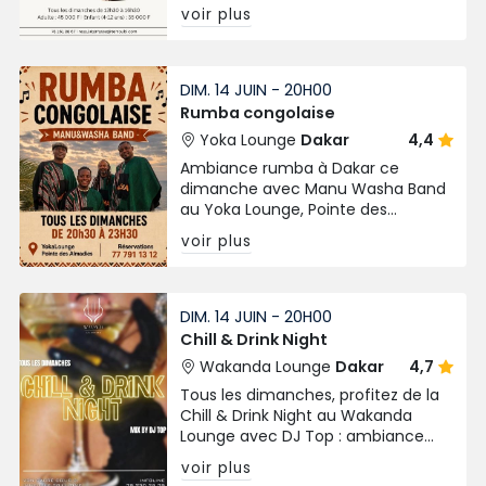
face à l’océan de 12h30 à 16h30, à
voir plus
partir de 45 000 FCFA.
DIM. 14 JUIN - 20H00
Rumba congolaise
Yoka Lounge
Dakar
4,4
Ambiance rumba à Dakar ce
dimanche avec Manu Washa Band
au Yoka Lounge, Pointe des
Almadies. Entrée libre sur
voir plus
réservation.
DIM. 14 JUIN - 20H00
Chill & Drink Night
Wakanda Lounge
Dakar
4,7
Tous les dimanches, profitez de la
Chill & Drink Night au Wakanda
Lounge avec DJ Top : ambiance
relax, cocktails et bonne musique à
voir plus
Dakar.