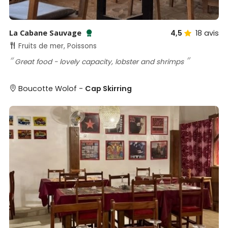
La Cabane Sauvage
4,5
18
avis
Testé et approuvé par SénéGuide
Fruits de mer, Poissons
Great food - lovely capacity, lobster and shrimps
Boucotte Wolof -
Cap Skirring