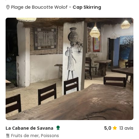
Plage de Boucotte Wolof -
Cap Skirring
La Cabane de Savana
5,0
13
avis
Testé et approuvé par SénéGuide
Fruits de mer, Poissons