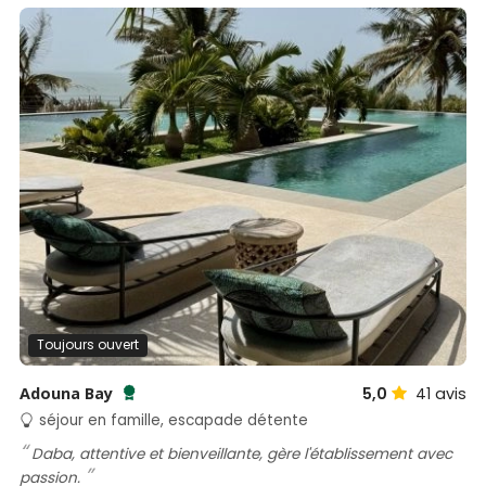
Toujours ouvert
Adouna Bay
5,0
41
avis
Testé et approuvé par SénéGuide
séjour en famille, escapade détente
Daba, attentive et bienveillante, gère l'établissement avec
passion.