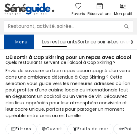
Favoris
Réservations
Mon profil
Les restaurants
Sortir
ce soir 🔥
Les aventu
Menu
Où sortir à Cap Skirring pour un repas avec alcool
Quels restaurants servent de l'alcool à Cap Skirring ?
Envie de savourer un bon repas accompagné d'un verre
dans une ambiance détendue à Cap Skirring ? Cette
sélection vous guide vers les meilleures adresses où l'on
peut profiter d'une cuisine locale ou internationale tout
en dégustant un cocktail ou un verre de vin. Découvrez
des lieux appréciés pour leur atmosphère conviviale et
leur cadre unique, parfaits pour partager un moment
agréable entre amis ou en famille.
Filtres
🟢
Ouvert
🦞
Fruits de mer
🐟
Pois