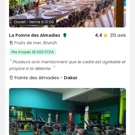
Ouvert - ferme à 01:00
La Pointe des Almadies
4,4
213
avis
Testé et approuvé par SénéGuide
Fruits de mer, Brunch
Prix moyen 19 000 FCFA
Plusieurs avis mentionnent que le cadre est agréable et
propice à la détente.
Pointe des Almadies -
Dakar