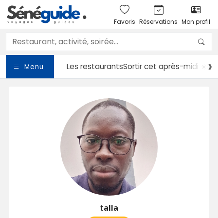
Favoris
Réservations
Mon profil
Les restaurants
Sortir
cet après-midi ☀️
Le
Menu
talla