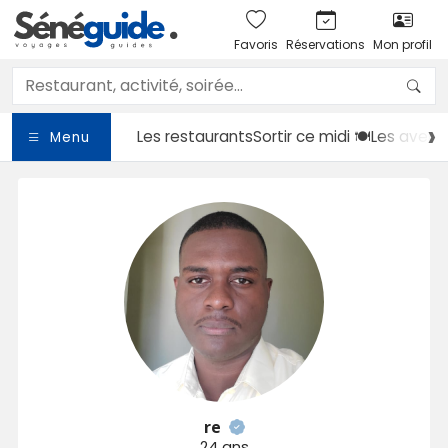
Favoris
Réservations
Mon profil
Les restaurants
Sortir
ce midi 🍽️
Les avent
Menu
re
24 ans