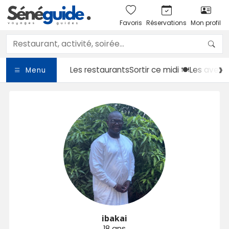
Favoris
Réservations
Mon profil
Les restaurants
Sortir
ce midi 🍽️
Les avent
Menu
ibakai
18 ans