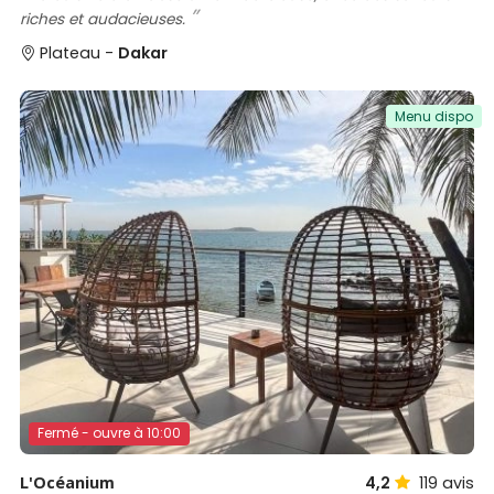
riches et audacieuses.
Plateau -
Dakar
Menu dispo
Fermé - ouvre à 10:00
L'Océanium
4,2
119
avis