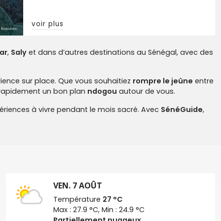
voir plus
ar
,
Saly
et dans d’autres destinations au Sénégal, avec des
érience sur place. Que vous souhaitiez
rompre le jeûne
entre
r rapidement un bon plan
ndogou
autour de vous.
xpériences à vivre pendant le mois sacré. Avec
SénéGuide
,
VEN. 7 AOÛT
Température
27 °C
Max : 27.9 °C, Min : 24.9 °C
Partiellement nuageux