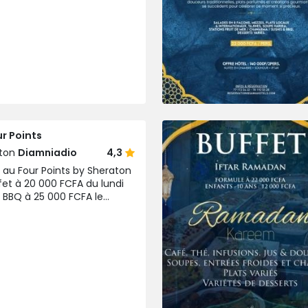
r Points
aton
Diamniadio
4,3
x au Four Points by Sheraton
fet à 20 000 FCFA du lundi
ar BBQ à 25 000 FCFA le