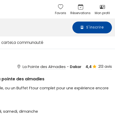
Favoris
Réservations
Mon profil
S'inscrire
a carte
La communauté
213 avis
La Pointe des Almadies
-
Dakar
4,4
a pointe des almadies
ble, ou un Buffet Ftour complet pour une expérience encore
edi, samedi, dimanche