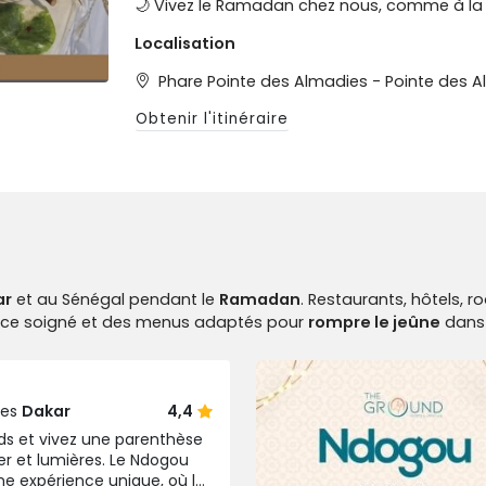
🌙 Vivez le Ramadan chez nous, comme à la
Localisation
Phare Pointe des Almadies - Pointe des 
Obtenir l'itinéraire
ar
et au Sénégal pendant le
Ramadan
. Restaurants, hôtels, r
vice soigné et des menus adaptés pour
rompre le jeûne
dans 
les
Dakar
4,4
eds et vivez une parenthèse
er et lumières. Le Ndogou
une expérience unique, où la