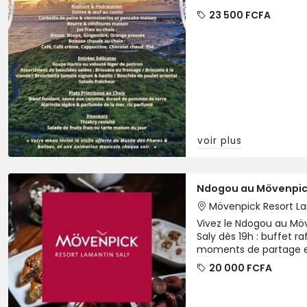
douceur du Ramadan r
23 500 FCFA
cadre
voir plus
Ndogou au Mövenpic
Mövenpick Resort L
Vivez le Ndogou au Mö
Saly dès 19h : buffet ra
moments de partage en
partir de 20 000 FCFA.
20 000 FCFA