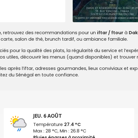
e
, retrouvez des recommandations pour un
iftar / ftour
à
Dak
a carte, salon de thé, brunch tardif, ou ambiance familiale.
 pour la qualité des plats, la régularité du service et l’exp
fos utiles, découvrir les menus (quand disponibles) et trouve
illes après l’iftar, adresses gourmandes, lieux conviviaux et e
itez du Sénégal en toute confiance.
JEU. 6 AOÛT
Température
27.4 °C
Max : 28 °C, Min : 26.8 °C
Pluies éparses à proximité