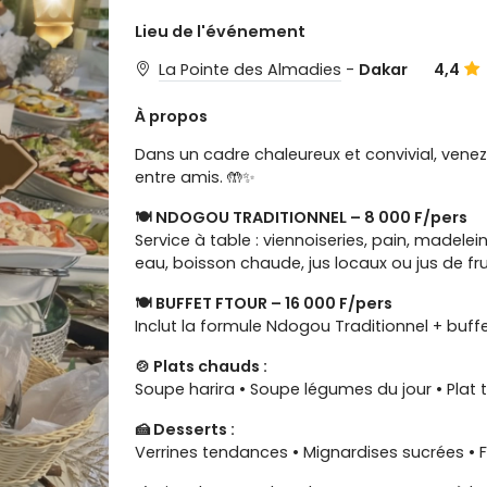
Lieu de l'événement
La Pointe des Almadies
-
Dakar
4,4
À propos
Dans un cadre chaleureux et convivial, vene
entre amis. 🤲✨
🍽️ NDOGOU TRADITIONNEL – 8 000 F/pers
Service à table : viennoiseries, pain, madelein
eau, boisson chaude, jus locaux ou jus de fru
🍽️ BUFFET FTOUR – 16 000 F/pers
Inclut la formule Ndogou Traditionnel + buff
🍲 Plats chauds :
Soupe harira • Soupe légumes du jour • Pla
🍰 Desserts :
Verrines tendances • Mignardises sucrées • Fr