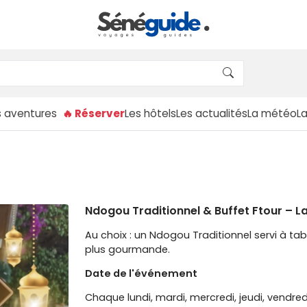
s aventures
🔥 Réserver
Les hôtels
Les actualités
La météo
L
Ndogou Traditionnel & Buffet Ftour – L
Au choix : un Ndogou Traditionnel servi à ta
plus gourmande.
Date de l'événement
Chaque lundi, mardi, mercredi, jeudi, vendr