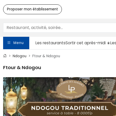
Proposer mon établissement
Les restaurants
Sortir
cet après-midi ☀️
Le
Menu
Ndogou
Ftour & Ndogou
Ftour & Ndogou