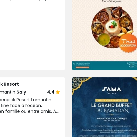
encontre la magie d'un
k Resort
amantin
Saly
4,4
venpick Resort Lamantin
ffiné face à l’océan,
 famille ou entre amis. À