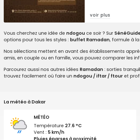
voir plus
Vous cherchez une idée de
ndogou
ce soir ? Sur
SénéGuid
options pour tous les styles :
buffet Ramadan
, formule à l
Nos sélections mettent en avant des établissements appréciés
amis, en couple ou en famille, vous pouvez comparer les in
Parcourez aussi nos autres idées
Ramadan
: sorties tranqu
trouvez facilement où faire un
ndogou / iftar / ftour
et prof
La météo à Dakar
MÉTÉO
Température
27.6 °C
Vent :
5 km/h
Pluies éparses à proximité