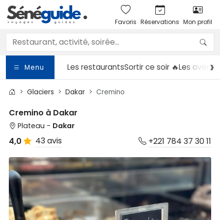
Favoris
Réservations
Mon profil
Les restaurants
Sortir
ce soir 🔥
Les aventu
Menu
Glaciers
Dakar
Cremino
Cremino à Dakar
Plateau -
Dakar
43 avis
4,0
+221 784 37 30 11