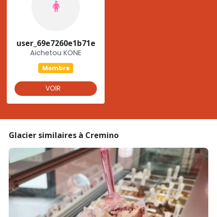
user_69e7260e1b71e
Aichetou KONE
Membre
VOIR
Glacier similaires à Cremino