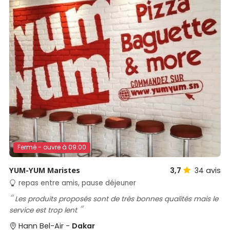
Fermé - ouvre à 09:00
YUM-YUM Maristes
3,7
34
avis
repas entre amis, pause déjeuner
Les produits proposés sont de très bonnes qualités mais le
service est trop lent
Hann Bel-Air -
Dakar