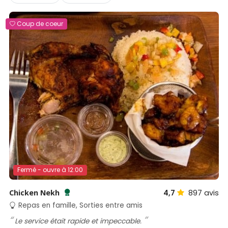
Coup de coeur
Fermé - ouvre à 12:00
Chicken Nekh
4,7
897
avis
Testé et approuvé par SénéGuide
Repas en famille, Sorties entre amis
Le service était rapide et impeccable.