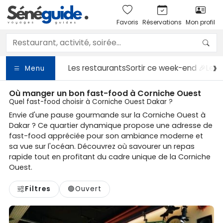
Favoris
Réservations
Mon profil
Les restaurants
Sortir
ce week-end 🎉
Les 
Menu
Où manger un bon fast-food à Corniche Ouest
Quel fast-food choisir à Corniche Ouest Dakar ?
Envie d'une pause gourmande sur la Corniche Ouest à
Dakar ? Ce quartier dynamique propose une adresse de
fast-food appréciée pour son ambiance moderne et
sa vue sur l'océan. Découvrez où savourer un repas
rapide tout en profitant du cadre unique de la Corniche
Ouest.
Filtres
🟢
Ouvert