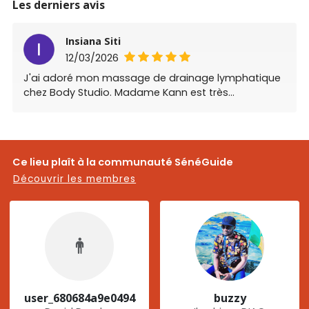
Les derniers avis
Insiana Siti
12/03/2026
J'ai adoré mon massage de drainage lymphatique
chez Body Studio. Madame Kann est très
compétente et d'un grand professionnalisme ; je
me suis sentie parfaitement détendue pendant et
après le soin. Je vous recommande vivement
d'essayer. Leurs prestations offrent un excellent
Ce lieu plaît à la communauté SénéGuide
rapport qualité-prix.
Découvrir les membres
user_680684a9e0494
buzzy