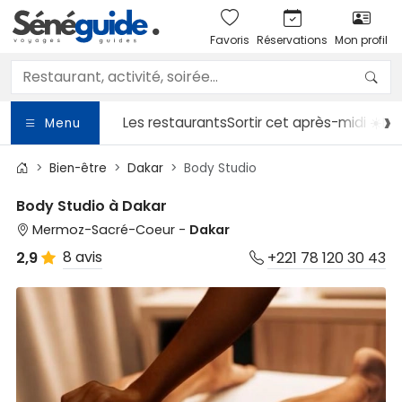
Favoris
Réservations
Mon profil
Les restaurants
Sortir
cet après-midi ☀️
Le
Menu
Bien-être
Dakar
Body Studio
Body Studio à Dakar
Mermoz-Sacré-Coeur -
Dakar
8 avis
2,9
+221 78 120 30 43