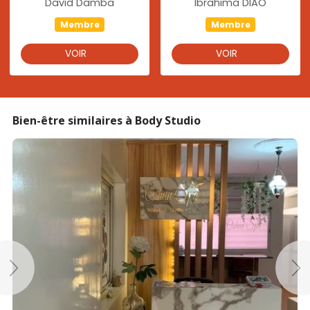
David Damba
Ibrahima DIAO
Membre
Membre
VOIR
VOIR
Bien-être similaires à Body Studio